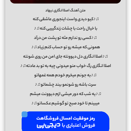
متن آهنگ اصلا انگاری نیهاد
♫♪کیو دیدی واست اینجوری عاشقی کنه ‌
با خیال راحت با چشات زندگیییی کنه♫♪
♫♪کسی رو ندارم مثه تو پشت من درآد
همونی که میشه رو تو حساب کنم زیاد♫♪
♫♪اصلا انگاری دل دیوونته جای امن من روی شونته
اصلا انگاری رگ خواب منو میدونی چیه به تو بد عادته♫♪
♫♪به جونم میخرم خودم همه غمهاتو
سرت باشه رو شونمو ببند چشماتو♫♪
♫♪یه شب که دور میشی ازم دیوونت میشم
میبینم تا خود صبح تو گوشیم عکساتو♫♪