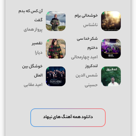
آن کس که بدم
خوشحالی برام
گفت
ناشناس
پرواز همای
شکر خدا سی
تقصیر
دخترم
دیارا
امید چهارمحالی
لندکروز
خوشگل بین
شمس الدین
الملل
امید عقابی
حسینی
دانلود همه آهنگ های نیهاد