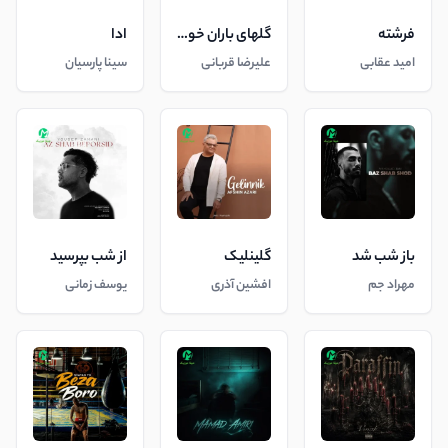
فرشته
گلهای باران خورده
ادا
امید عقابی
علیرضا قربانی
سینا پارسیان
باز شب شد
گلینلیک
از شب بپرسید
مهراد جم
افشین آذری
یوسف زمانی