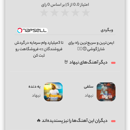
امتیاز
0.0
از 5 | بر اساس
0
رای
★
★
★
★
★
وبگردی
ایمن‌ترین و سریع‌ترین راه برای
تا 3میلیارد وام سرمایه در گردش
شارژ گوشی😍👌🏻
فروشندگان => فروشگاهت رو
ثبت کن
دیگر آهنگ‌های نیهاد 🤘
سلفی
یه دنده
نیهاد
نیهاد
دیگران این آهنگ‌ها را نیز پسندیده‌اند 🔥