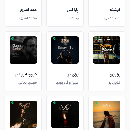
فرشته
پارافین
ممد امیری
امید عقابی
ویناک
محمد امیری
بزار برو
برای تو
دیوونه بودم
شایان یو
مهیار و گاد پوری
مهدی جهانی