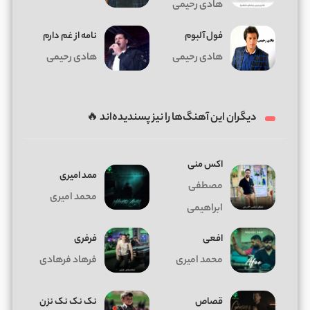
هادی رحیمی
فول آلبوم
نامه از غم دارم
هادی رحیمی
هادی رحیمی
دیگران این آهنگ‌ها را نیز پسندیده‌اند 🔥
اکس منی
ممد امیری
مصطفی
محمد امیری
ابراهیمی
افعی
فرفری
محمد امیری
فرهاد فرهادی
قصاص
نک نک نک نزن