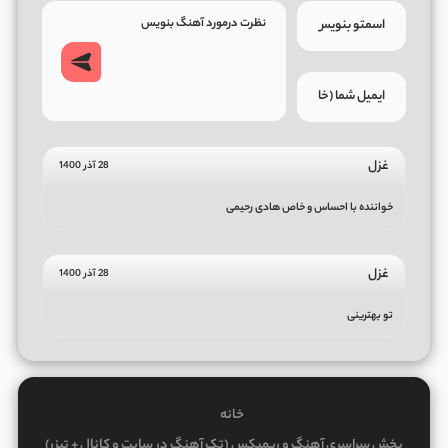
غزل
28 آذر 1400
خواننده با احساس و خاص هادی رحیمی
غزل
28 آذر 1400
تو بهترینی
خانه
پخش سراسری آهنگ و ریمیکس (تک آهنگ در سایت و کانال + تیزر)