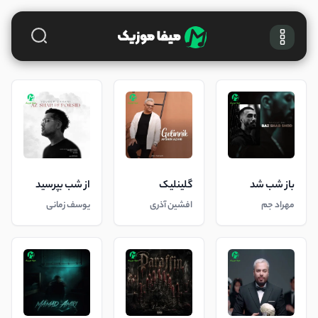
باز شب شد
گلینلیک
از شب بپرسید
مهراد جم
افشین آذری
یوسف زمانی