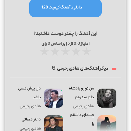
دانلود آهنگ کیفیت 128
این آهنگ را چقدر دوست داشتید؟
امتیاز
0.0
از 5 | بر اساس
0
رای
★
★
★
★
★
دیگر آهنگ‌های هادی رحیمی 🤘
ﻣﻦ ﺗﻮ رو ﭘﺎدﺷﺎه
دل پیش کسی
دﻟﻢ ﻣﻴﺪوﻧﻢ
باشد
هادی رحیمی
هادی رحیمی
چشمای عاشقم
دختر دهاتی
را
هادی رحیمی