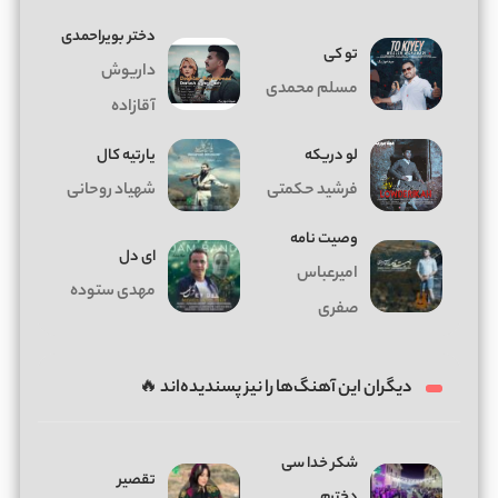
دختر بویراحمدی
تو کی
داریوش
مسلم محمدی
آقازاده
لو دریکه
یارتیه کال
فرشید حکمتی
شهیاد روحانی
وصیت نامه
ای دل
امیرعباس
مهدی ستوده
صفری
دیگران این آهنگ‌ها را نیز پسندیده‌اند 🔥
شکر خدا سی
تقصیر
دخترم