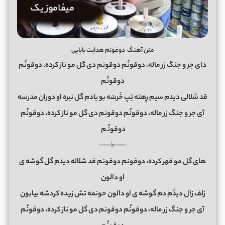
متن آهنگ دوغونم هدایت بابایی
دای جر و جنگ زر ماله، دوقونُم دوقونم دی گل مو ناز کرده، دوقونُم
دوقونُم
قد شلالی دیدم سیم رِهته تِپ خَرسَه بو یادم گل نیره او دوران مدرسه
آی جر و جنگ زر ماله، دوقونُم دوقونم دی گل مو ناز کرده، دوقونُم
دوقونُ
م
──♭──
های گل مو قهر کرده، دوقونم دوقونم قد شلاله دیدم گل گوشه ی
او دالون
زلف زال دیدُم دم گوشه ی او دالون حونمه تش زیده کردشه بیابون
آی جر و جنگ زر ماله، دوقونُم دوقونم دی گل مو ناز کرده، دوقونُم