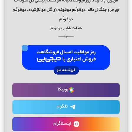
قربون او دارت تا روز قیومت دنیانه مو گشتم نیسی گل نمونه ت
آی جر و جنگ زر ماله، دوقونُم دوقونم آی گل مو ناز کرده، دوقونُم
دوقونُم
هدایت بابایی دوغونم
──♭──
روبیکا
تلگرام
اینستاگرام