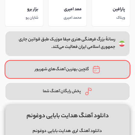
پارافین
ممد امیری
بزار برو
ویناک
محمد امیری
شایان یو
رسانهٔ بزرگ فرهنگی هنری میفا موزیک طبق قوانین جاری
جمهوری اسلامی ایران فعالیت می‌کند.
گلچین بهترین آهنگ‌های شهریور
پخش رایگان آهنگ شما
دانلود آهنگ هدایت بابایی دوغونم
دانلود آهنگ
لری
هدایت بابایی
دوغونم