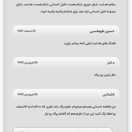
سلام هدایت بابای خورزو بابام هست خلیل احسانی بابام هست هدایت بابای
میدونه خلیل احسانی کیه بعد برای مامانم راضیه راضیه خوند
حسین طهماسبی
23 اسفند 1401
اهنگ های هدایت خیلی کمه بیشتر بزارید
دختر
26 فروردین 1402
نظر پایین رو بپاک
ناشناس
26 فروردین 1402
من فاطمه احسانی هستم میخوام نظرم پاک شه نظری که ۱۴۰۰دادم ۱۳اسفند
رو لطفا پاک کنید این دو تا نظرم هم که گفتم بپاک رو نزار