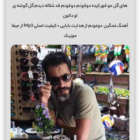
های گل مو قهر کرده دوقونم دوقونم قد شلاله دیدم گل گوشه ی
او دالون
آهنگ غمگین
دوغونم
از
هدایت بابایی
+ کیفیت اصلی Mp3 از
میفا
موزیک