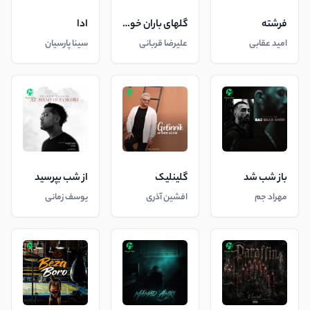
فرشته
گلهای باران خورده
ادا
امید عقابی
علیرضا قربانی
سینا پارسیان
باز شب شد
گلینلیک
از شب بپرسید
مهراد جم
افشین آذری
یوسف زمانی