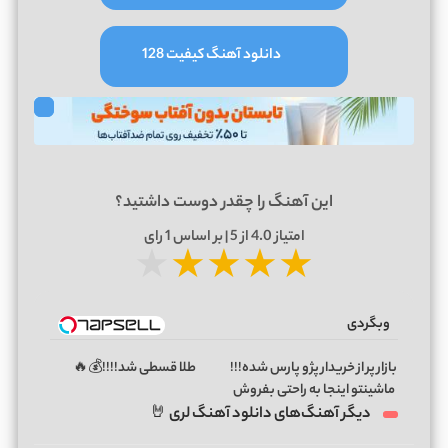
دانلود آهنگ کیفیت 128
این آهنگ را چقدر دوست داشتید؟
امتیاز
4.0
از 5 | بر اساس
1
رای
★
★
★
★
★
وبگردی
بازار پر از خریدار پژو پارس شده!!!
طلا قسطی شد!!!!💰🔥
ماشینتو اینجا به راحتی بفروش
دیگر آهنگ‌های دانلود آهنگ لری 🤘