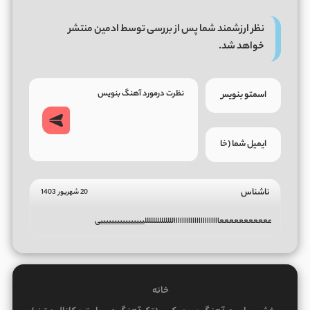
نظر ارزشمند شما پس از بررسی توسط ادمین منتشر
خواهد شد.
ناشناس
20 شهریور 1403
عععععععععععااااااااااااااااااااااللللللللللللللییییییییییییییییی
خانه