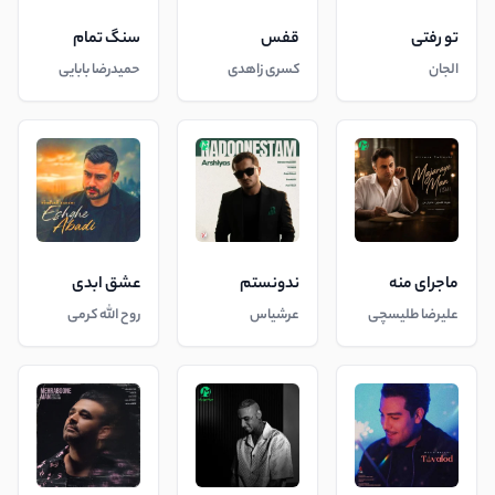
تو رفتی
قفس
سنگ تمام
الجان
کسری زاهدی
حمیدرضا بابایی
ماجرای منه
ندونستم
عشق ابدی
علیرضا طلیسچی
عرشیاس
روح الله کرمی