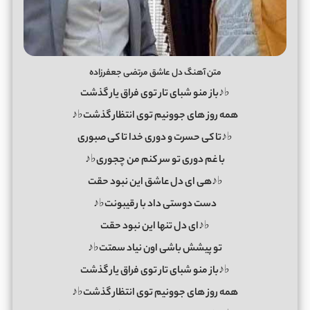
متن آهنگ دل عاشق مرتضی جعفرزاده
♭♪باز منو شبای تار توی فراق یار گذشت
همه روز های جوونیم توی انتظار گذشت♭♪
♭♪تا کی حسرت و دوری خدا تا کی صبوری
با غم دوری تو سر کنم من چجوری♭♪
♭♪هی ای دل عاشق این نبود حقت
دست دوستی داد با رقیبونت♭♪
♭♪ای دل تنها این نبود حقت
تو پیشش باشی اون نیاد سمتت♭♪
♭♪باز منو شبای تار توی فراق یار گذشت
همه روز های جوونیم توی انتظار گذشت♭♪