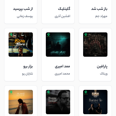
باز شب شد
گلینلیک
از شب بپرسید
مهراد جم
افشین آذری
یوسف زمانی
پارافین
ممد امیری
بزار برو
ویناک
محمد امیری
شایان یو