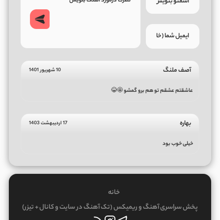
آصف ملنگ
10 شهریور 1401
عاشقتم عشقم تو هم برو گمشو 🤩😂
بهاره
17 اردیبهشت 1403
خیلی خوب بود
خانه
پخش سراسری آهنگ و ریمیکس (تک آهنگ در سایت و کانال + تیزر)