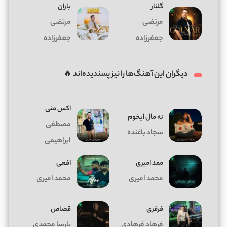
گلنار
باران
مرتضی
مرتضی
جعفرزاده
جعفرزاده
دیگران این آهنگ‌ها را نیز پسندیده‌اند 🔥
اکس منی
ﻧﻪ ﻣﺎل اﻳﺨﻮم
مصطفی
سجاد باغنده
ابراهیمی
ممد امیری
افعی
محمد امیری
محمد امیری
فرفری
قصاص
فرهاد فرهادی
پارسا محمدی