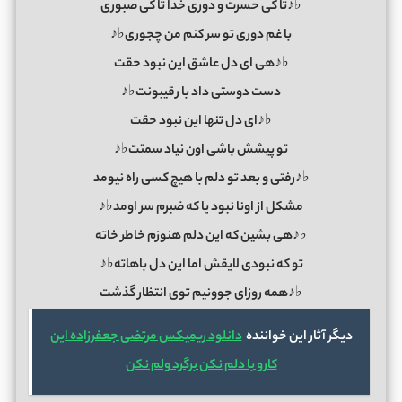
♭♪تا کی حسرت و دوری خدا تا کی صبوری
با غم دوری تو سر کنم من چجوری♭♪
♭♪هی ای دل عاشق این نبود حقت
دست دوستی داد با رقیبونت♭♪
♭♪ای دل تنها این نبود حقت
تو پیشش باشی اون نیاد سمتت♭♪
♭♪رفتی و بعد تو دلم با هیچ کسی راه نیومد
مشکل از اونا نبود یا که ضبرم سر اومد♭♪
♭♪هی بشین که این دلم هنوزم خاطر خاته
تو که نبودی لایقش اما این دل باهاته♭♪
♭♪همه روزای جوونیم توی انتظار گذشت
دیگر آثار این خواننده
دانلود ریمیکس مرتضی جعفرزاده این
کارو با دلم نکن برگرد ولم نکن