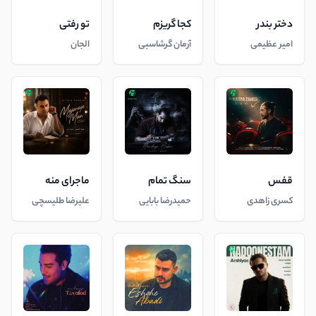
دختر بندر
کجا گریزم
تو رفتی
امیر عظیمی
آرمان گرشاسبی
الجان
قفس
سنگ تمام
ماجرای منه
کسری زاهدی
حمیدرضا بابایی
علیرضا طلیسچی