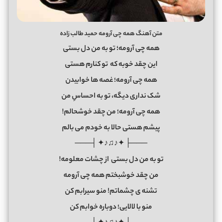
متن آهنگ همه چی آرومه حمید طالب زاده
همه چی آرومه؛ تو به من دل بستی
این چقد خوبه که تو کنارم هستی
همه چی آرومه؛ غصه ها خوابیدن
شک نداری دیگه، تو به احساسِ من
همه چی آرومه؛ من چقد خوشحالم!
پیشم هستی حالا به خودم می بالم
───├ ✦♪♫♪✦ ┤───
تو به من دل بستی از چشات معلومه!
من چقد خوشبختم همه چی آرومه
تشنه ی چشماتم! منو سیرابم کن
منو با لالایی؛ دوباره خوابم کن