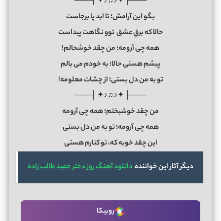
───├ ✦♪♫♪✦ ┤───
بگو این آرامش؛ تا ابد پا برجاست
حالا که برقِ عشق توو نگاهت پیداست
همه چی آرومه؛ من چقد خوشحالم!
پیشم هستی حالا؛ به خودم می بالم
تو به من دل بستی؛ از چشات معلومه!
───├ ✦♪♫♪✦ ┤───
من چقد خوشبختم؛ همه چی آرومه
همه چی آرومه؛ تو به من دل بستی
این چقد خوبه که، تو کنارم هستی
دیگر آثار این خواننده
دانلود آهنگ روز دختر حمید طالب زاده
روبیکا