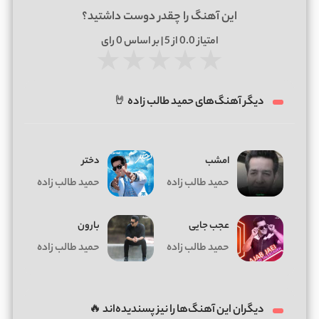
این آهنگ را چقدر دوست داشتید؟
امتیاز
0.0
از 5 | بر اساس
0
رای
★
★
★
★
★
دیگر آهنگ‌های حمید طالب زاده 🤘
امشب
دختر
حمید طالب زاده
حمید طالب زاده
عجب جایی
بارون
حمید طالب زاده
حمید طالب زاده
دیگران این آهنگ‌ها را نیز پسندیده‌اند 🔥