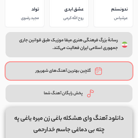
ندونستم
عشق ابدی
تولد
عرشیاس
روح الله کرمی
مجید رضوی
رسانهٔ بزرگ فرهنگی هنری میفا موزیک طبق قوانین جاری
جمهوری اسلامی ایران فعالیت می‌کند.
گلچین بهترین آهنگ‌های شهریور
پخش رایگان آهنگ شما
دانلود آهنگ وای هشکله باغى زن میره یاغى په
چته بى دماغى جاسم خدارحمی