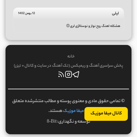
لیلی
12 بهمن 1402
هشکله اهنگ روح نواز و نوستالژی لری😍
خانه
پخش سراسری آهنگ و ریمیکس (تک آهنگ در سایت و کانال + تیزر)
© تمامی حقوق مادی و معنوی پوسته و مطالب منتشرشده متعلق
به
میفا موزیک
هستند.
کانال میفا موزیک
توسعه و نگهداری:
8-Bit