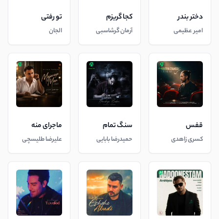
دختر بندر
کجا گریزم
تو رفتی
امیر عظیمی
آرمان گرشاسبی
الجان
قفس
سنگ تمام
ماجرای منه
کسری زاهدی
حمیدرضا بابایی
علیرضا طلیسچی