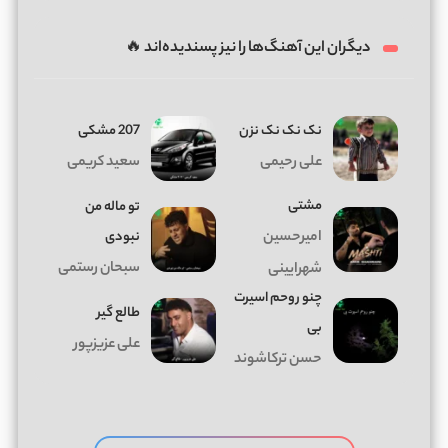
دیگران این آهنگ‌ها را نیز پسندیده‌اند 🔥
نک نک نک نزن
207 مشکی
علی رحیمی
سعید کریمی
مشتی
تو ماله من
امیرحسین
نبودی
سبحان رستمی
شهرایینی
چنو روحم اسیرت
طالع گیر
بی
علی عزیزپور
حسن ترکاشوند