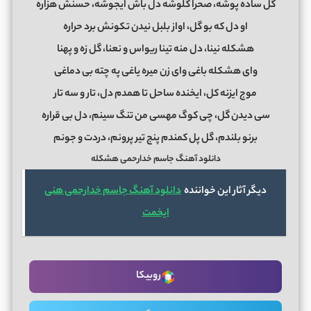
گل ساده پوشه، صحرا کلوشه دل باش ایجوشه، حسنش هزاره
او دل که بو گل، اواز بلبل نیدن تکونش برد حراره
هشکله نینا، دل منه تینا ریواس و نعنا، گل زه و پهنا
وای هشکله باغى وای زن میره یاغى په چته بى دماغى
موج ایزنه کل، ایخنده ساحل تا همدم دل، تار و سه تار
سى دیدن گل، چى کوگ مهسى من تنگ سینم، دل بى قراره
برنو بلندم، گل پل کمندم پنج تیر پرونم، دردت و جونم
دانلود آهنگ جاسم خدارحمی هشکله
دیگر آثار این خواننده
دانلود آهنگ جاسم خدارحمی هنی
ایخمت
روبیکا