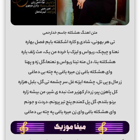
متن اهنگ هشکله جاسم خدارحمی
تى هر بهونى، شادی و کاره اشکفته بایم فصل بهاره
نعنا و چیچک، ریواس و لیزک با خرده من یک، مث زلف یاره
هشکلنه ینا، دل منه تینا ریواس و نعنعا،گل زه و پهنا
وای هشکله باغى زن میره یاغى په چته بى دماغى
زر مال و پى تل، چشمه ایزنه غل سر چشمه تى گل، بلبل هزاره
کل پاهزن پیر، زر دار کهزیر مث نبده ى شیر، من بیشه زاره
برنو بلندم، گل پل کمندم پنج تیر پرونم، دردت و جونم
وای هشکله باغى وای زن میره یاغى په چته بى دماغى