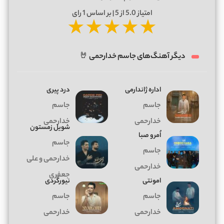
امتیاز
5.0
از 5 | بر اساس
1
رای
★
★
★
★
★
دیگر آهنگ‌های جاسم خدارحمی 🤘
اداره ژاندارمى
درد پیری
جاسم
جاسم
خدارحمی
خدارحمی
شويل زمستون
اُمرو صبا
جاسم
جاسم
خدارحمى و على
خدارحمی
جعفرى
امونتی
نيورگردى
جاسم
جاسم
خدارحمی
خدارحمی