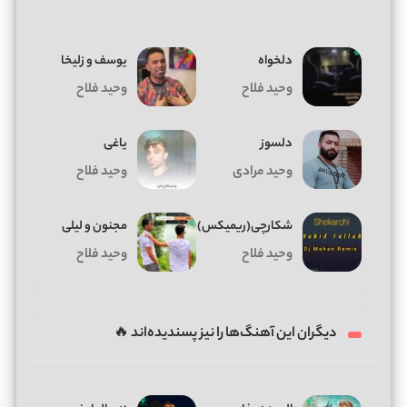
دلخواه
یوسف و زلیخا
وحید فلاح
وحید فلاح
دلسوز
یاغی
وحید مرادی
وحید فلاح
شکارچی(ریمیکس)
مجنون و لیلی
وحید فلاح
وحید فلاح
دیگران این آهنگ‌ها را نیز پسندیده‌اند 🔥