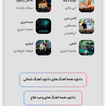
الوعده وفا
ﻧﻪ ﻣﺎل اﻳﺨﻮم
ابی عالی
سجاد باغنده
اکس منی
ممد امیری
مصطفی
محمد امیری
ابراهیمی
افعی
فرفری
محمد امیری
فرهاد فرهادی
دانلود همه آهنگ های دانلود آهنگ شمالی
دانلود همه آهنگ های وحید فلاح