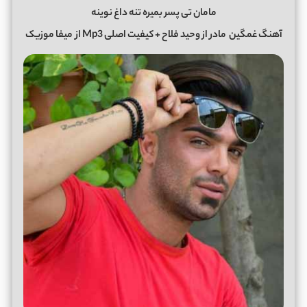
مامان تی پسر بمیره تنه داغ نوینه
آهنگ غمگین
مادر
از
وحید فلاح
+ کیفیت اصلی Mp3 از
میفا موزیک