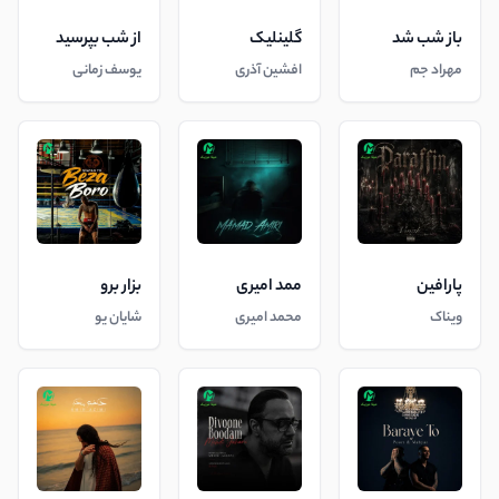
باز شب شد
گلینلیک
از شب بپرسید
مهراد جم
افشین آذری
یوسف زمانی
پارافین
ممد امیری
بزار برو
ویناک
محمد امیری
شایان یو