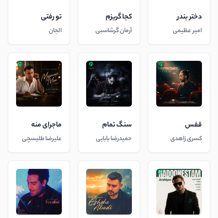
دختر بندر
کجا گریزم
تو رفتی
امیر عظیمی
آرمان گرشاسبی
الجان
قفس
سنگ تمام
ماجرای منه
کسری زاهدی
حمیدرضا بابایی
علیرضا طلیسچی