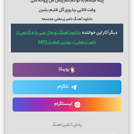
پیله میشم به تو کم کم پیش من پروانه شی
وقت لالایی بیا روی گل قلبم بشین
دانلود آهنگ ناصر زینعلی مجسمه
دیگر آثار این خواننده
دانلود آهنگ تو مال منی پایه ثابتمی از
ناصر زینعلی :: بهترین کیفیت MP3
روبیکا
تلگرام
اینستاگرام
پخش آنلاین آهنگ