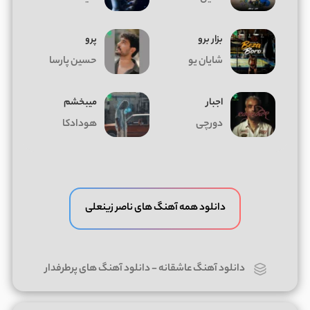
بزار برو
پرو
شایان یو
حسین پارسا
اجبار
میبخشم
دورچی
هودادکا
دانلود همه آهنگ های ناصر زینعلی
دانلود آهنگ عاشقانه
-
دانلود آهنگ های پرطرفدار