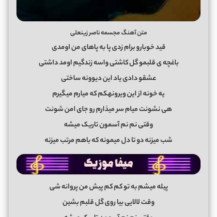
متن آهنگ مجسمه ناصر زینعلی
قید خوبارو برام زدی پا به پاهای من اومدی
باغچه ی قلبمو گل کاشتی واسه زندگیم اومد داشتی
عشقو دادی یاد این دیوونه ساختی
یه خونه از این ویرونه
کم که میارم میگیرم
هی نشونت میام سر میذارم رو جای امن شونت
وقتی نم نم آسمون تاریک میشه
شب میزنه دو تا دل میمونه که باهم مرتب میزنه
پیله میشم به تو کم کم پیش من پروانه شی
وقت لالایی بیا روی گل قلبم بشین