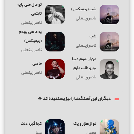
تو مال منی پایه
شب (ریمیکس)
ثابتمی
ناصر زینعلی
ناصر زینعلی
یه ماهی بودم
شب
(ریمیکس)
ناصر زینعلی
ناصر زینعلی
من از تموم دنیا
ماهی
تورو طلب دارم
ناصر زینعلی
ناصر زینعلی
دیگران این آهنگ‌ها را نیز پسندیده‌اند 🔥
تو از هزار و یک
کجا گیره دلت
معین
سیا