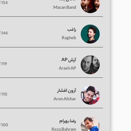
154 آهنگ
Macan Band
راغب
144 آهنگ
Ragheb
آرش AP
119 آهنگ
Arash AP
آرون افشار
110 آهنگ
Aron Afshar
رضا بهرام
100 آهنگ
Reza Bahram