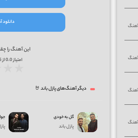
دانلود آه
این آهنگ را چق
امتیاز
0.0
از 5 | بر اساس
★
★
★
دیگر آهنگ‌های پازل باند 🤘
گل به خودی
جوا
پازل باند
پازل