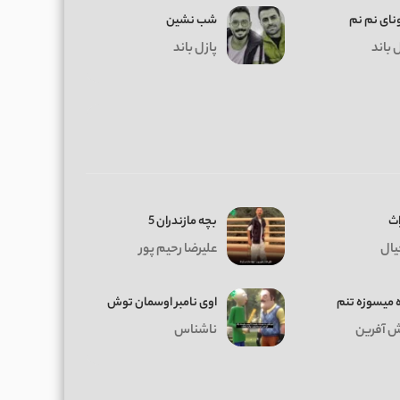
نای نم نم
شب نشین
 باند
پازل باند
اث
بچه مازندران 5
یال
علیرضا رحیم پور
ه میسوزه تنم
اوی نامبر اوسمان توش
 آفرین
ناشناس