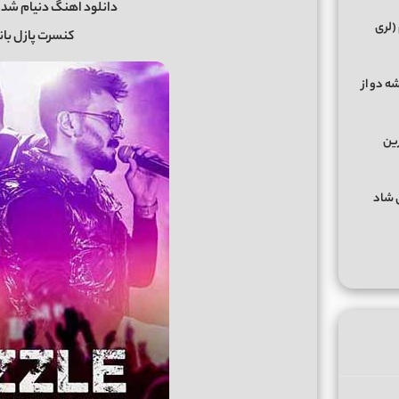
دانلود اهنگ دنیام شد
(لری
کنسرت پازل با
ه دو از
رین
گهای شاد