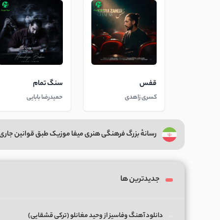
قفس
سنگ تمام
کسری زاهدی
حمیدرضا بابایی
رسانهٔ بزرگ فرهنگی هنری میفا موزیک طبق قوانین جاری 
جدیدترین ها
دانلود آهنگ وفاسیز از وحید مغانلو (ترکی قشقایی)