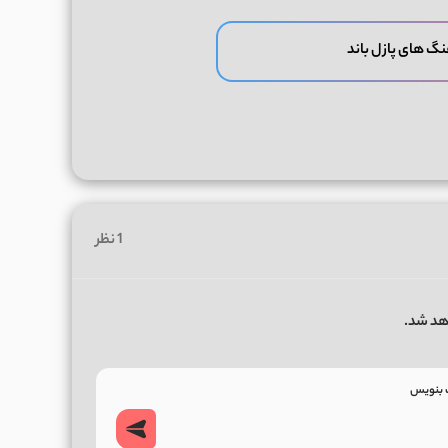
نگ های پازل باند
1 نظر
هد شد.