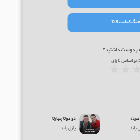
نگ کیفیت 128
در دوست داشتید؟
0
رای
★
★
هرده
دو دوتا چهارتا
 باند
پازل باند