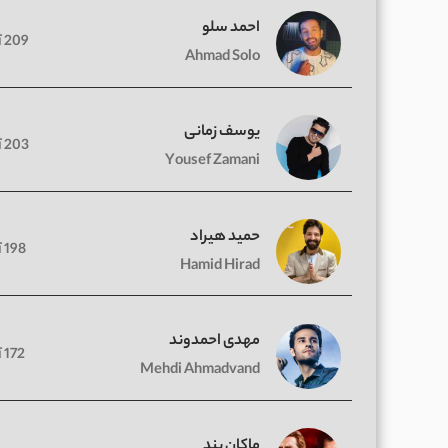
احمد سلو
209 آهنگ
Ahmad Solo
یوسف زمانی
203 آهنگ
Yousef Zamani
حمید هیراد
198 آهنگ
Hamid Hirad
مهدی احمدوند
172 آهنگ
Mehdi Ahmadvand
ماکان بند