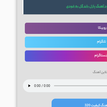
د آهنگ پازل باند گل به خودی
روبیکا
تلگرام
نستاگرام
لاین آهنگ
نگ کیفیت 320