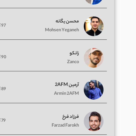
محسن یگانه
97 آهنگ
Mohsen Yeganeh
زانکو
90 آهنگ
Zanco
آرمین 2AFM
89 آهنگ
Armin 2AFM
فرزاد فرخ
79 آهنگ
Farzad Farokh