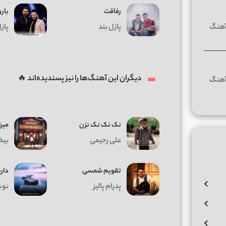
رفاقت
بارو
پازل بند
پازل
دیگران این آهنگ‌ها را نیز پسندیده‌اند 🔥
نک نک نک نزن
میر
علی رحیمی
بیخ
تقویم شمسی
دار
پدرام پالیز
نوش