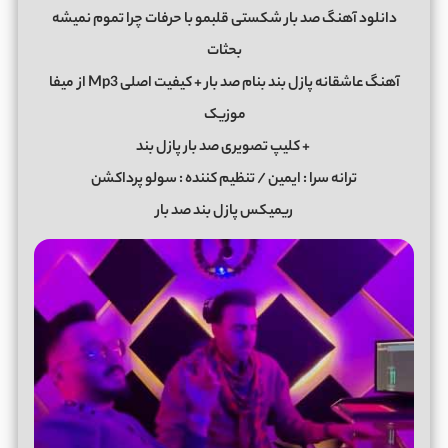
دانلود آهنگ صد بار شکستی قلبمو با حرفات چرا تموم نمیشه
بحثات
آهنگ عاشقانه پازل بند بنام صد بار + کیفیت اصلی Mp3 از
میفا
موزیک
+ کلیپ تصویری صد بار پازل بند
ترانه سرا : ایمین / تنظیم کننده : سولو پرداکشن
ریمیکس پازل بند صد بار