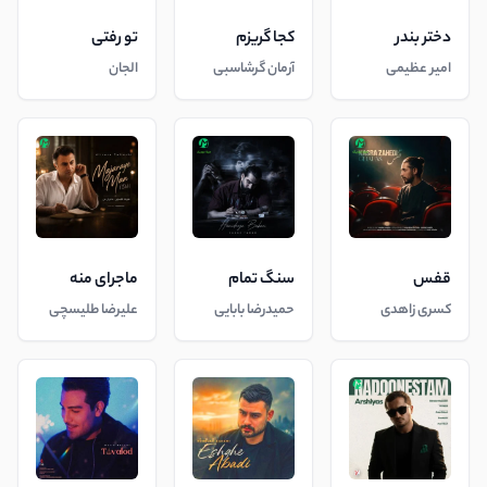
دختر بندر
کجا گریزم
تو رفتی
امیر عظیمی
آرمان گرشاسبی
الجان
قفس
سنگ تمام
ماجرای منه
کسری زاهدی
حمیدرضا بابایی
علیرضا طلیسچی