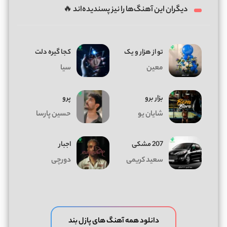
دیگران این آهنگ‌ها را نیز پسندیده‌اند 🔥
تو از هزار و یک
کجا گیره دلت
معین
سیا
بزار برو
پرو
شایان یو
حسین پارسا
207 مشکی
اجبار
سعید کریمی
دورچی
دانلود همه آهنگ های پازل بند