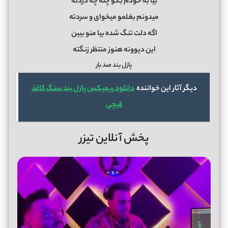
بیا به خودم بگو چته چه دردته
میدونم بغلمو میخوای و سردته
اگه دلت تنگ شده بیا منو ببین
این دیوونه هنوز منتظر زنگته
پازل بند صد بار
دیگر آثار این خواننده
دانلود ریمیکس پازل بند سنگ کاغذ
قیچی
پخش آنلاین تیزر