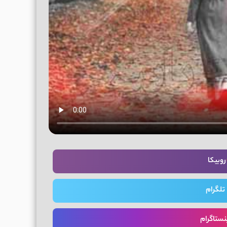
روبیکا
تلگرام
نستاگرام