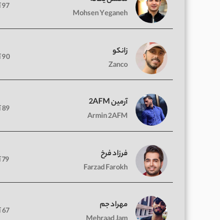
97 آهنگ
Mohsen Yeganeh
زانکو
90 آهنگ
Zanco
آرمین 2AFM
89 آهنگ
Armin 2AFM
فرزاد فرخ
79 آهنگ
Farzad Farokh
مهراد جم
67 آهنگ
Mehraad Jam