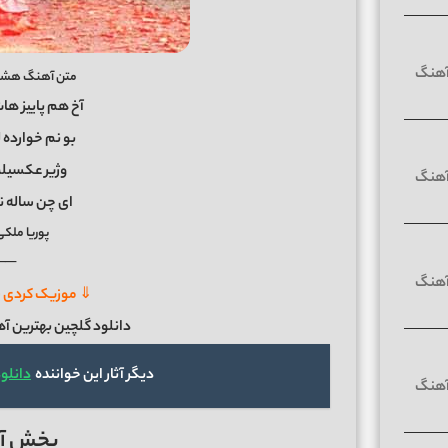
متن آهنگ هشتگ 
آخ هم پاییز ها
بو نم خوارده ل
وژیر عکسیلم
ای چن ساله 
پوریا ملک
──
⇓ موزیک کردی ش
دانلود گلچین بهترین آ
دیگر آثار این خواننده
دانلو
پخش آنل