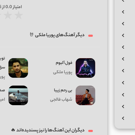
امتیاز
0.0
از 5 | بر اساس
★
★
★
دیگر آهنگ‌های پوریا ملکی 🤘
توﺑ
فول آلبوم
ﺳﺰا
پوریا ملکی
پور
بی رحم زیبا
صدا
شهاب فالجی
امی
دیگران این آهنگ‌ها را نیز پسندیده‌اند 🔥