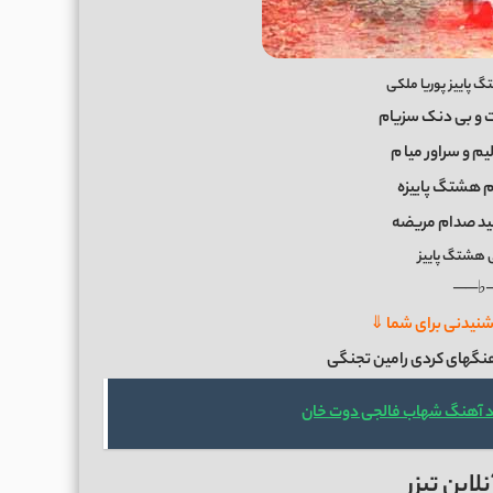
پاییز پوریا ملکی
ت و بی دنک سزیام
یم و سراور میا
م
 هشتگ پاییزه
نید صدام مریضه
ی هشتگ پاییز
──♭
نیدنی برای شما ⇓
هنگهای کردی رامین تجنگی
د آهنگ شهاب فالجی دوت خان
این تیزر