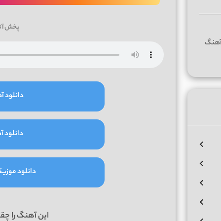
پخش آن
دانلود آه
دانلود آه
دانلود موزیک و
این آهنگ را چق