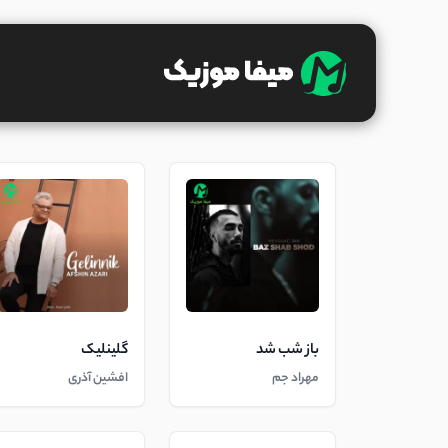
باز شب شد
گلینلیک
مهراد جم
افشین آذری