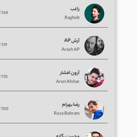
راغب
144 آهنگ
Ragheb
آرش AP
119 آهنگ
Arash AP
آرون افشار
110 آهنگ
Aron Afshar
رضا بهرام
100 آهنگ
Reza Bahram
محسن یگانه