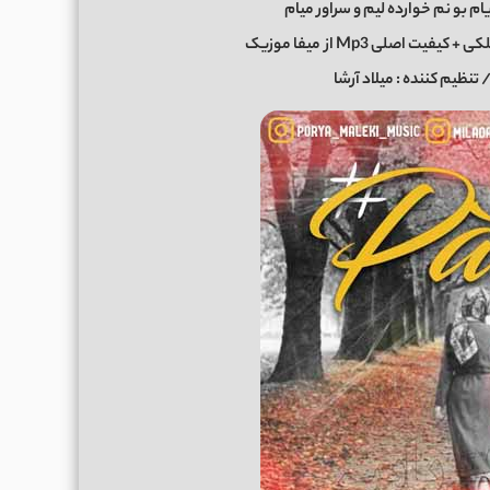
م بو نم خوارده لیم و سراور میام
 + کیفیت اصلی Mp3 از
میفا موزیک
/ تنظیم کننده : میلاد آرشا