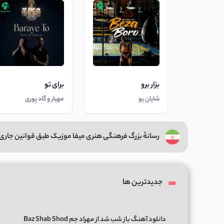
بزار برو
برای تو
شایان یو
مهیار و گاد پوری
رسانهٔ بزرگ فرهنگی هنری میفا موزیک طبق قوانین جاری 
جدیدترین ها
دانلود آهنگ باز شب شد از مهراد جم Baz Shab Shod