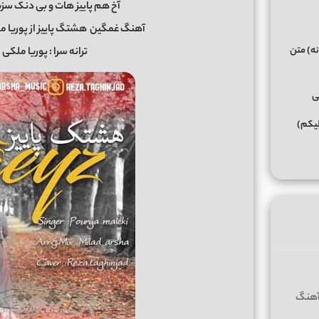
آخ هم پاییز هات و بی دنک سزیا
آهنگ غمگین
هشتگ پاییز از پوریا ملکی
نه) متن
ترانه سرا : پوریا ملکی 
ی
لیکم)