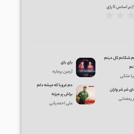
0
رای
★
★
ﻢ ﺷﻜﺎﻧﻢ ﻛﻞ دﻳﻨﻢ
بای بای
ﻧﻢ
آرمین برمایه
یا ملکی
دم غروبا که میشه دلم
ی شر شر واران
براش پر میزنه
ر رمضانی
علی احمدیانی