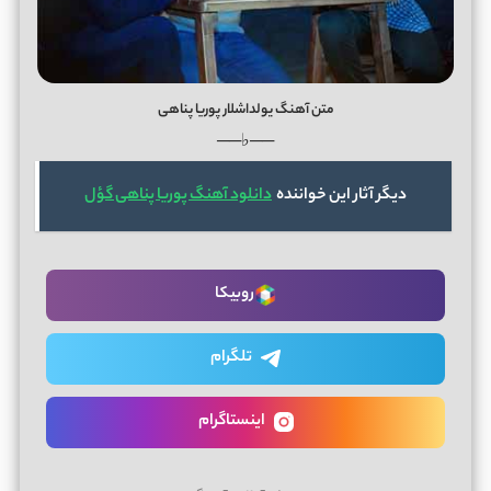
متن آهنگ یولداشلار پوریا پناهی
──♭──
دیگر آثار این خواننده
دانلود آهنگ پوریا پناهی گؤل
روبیکا
تلگرام
اینستاگرام