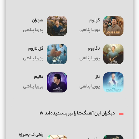
گولوم
هجران
پوریا پناهی
پوریا پناهی
نگاروم
گل نازوم
پوریا پناهی
پوریا پناهی
ناز
فالیم
پوریا پناهی
پوریا پناهی
دیگران این آهنگ‌ها را نیز پسندیده‌اند 🔥
رفتی که بسوزه