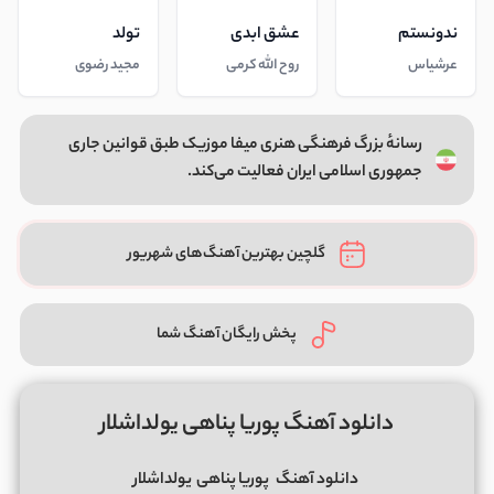
ندونستم
عشق ابدی
تولد
عرشیاس
روح الله کرمی
مجید رضوی
رسانهٔ بزرگ فرهنگی هنری میفا موزیک طبق قوانین جاری
جمهوری اسلامی ایران فعالیت می‌کند.
گلچین بهترین آهنگ‌های شهریور
پخش رایگان آهنگ شما
دانلود آهنگ پوریا پناهی یولداشلار
دانلود آهنگ
پوریا پناهی
یولداشلار