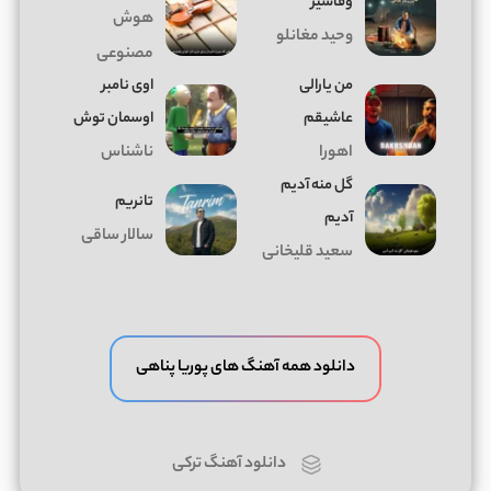
وفاسیز
هوش
وحید مغانلو
مصنوعی
من یارالی
اوی نامبر
عاشیقم
اوسمان توش
اهورا
ناشناس
گل منه آدیم
تانریم
آدیم
سالار ساقی
سعید قلیخانی
دانلود همه آهنگ های پوریا پناهی
دانلود آهنگ ترکی