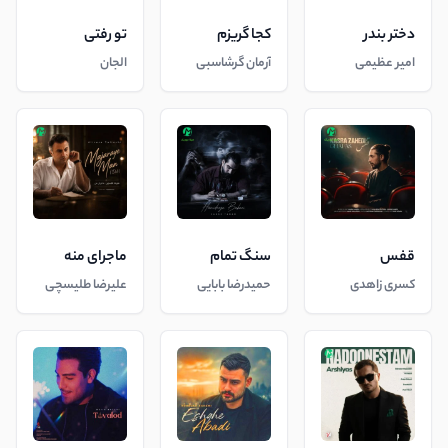
دختر بندر
کجا گریزم
تو رفتی
امیر عظیمی
آرمان گرشاسبی
الجان
قفس
سنگ تمام
ماجرای منه
کسری زاهدی
حمیدرضا بابایی
علیرضا طلیسچی