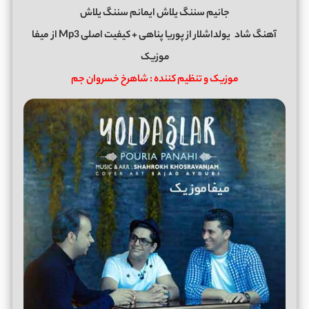
جانیم سننگ یلاش ایمانم سننگ یلاش
آهنگ شاد
یولداشلار
از
پوریا پناهی
+ کیفیت اصلی Mp3 از
میفا
موزیک
موزیک و تنظیم کننده : شاهرخ خسروان جم