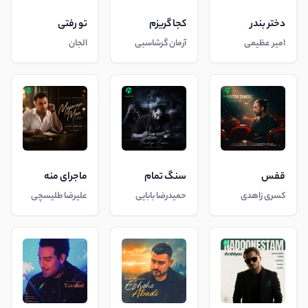
دختر بندر
کجا گریزم
تو رفتی
امیر عظیمی
آرمان گرشاسبی
الجان
قفس
سنگ تمام
ماجرای منه
کسری زاهدی
حمیدرضا بابایی
علیرضا طلیسچی