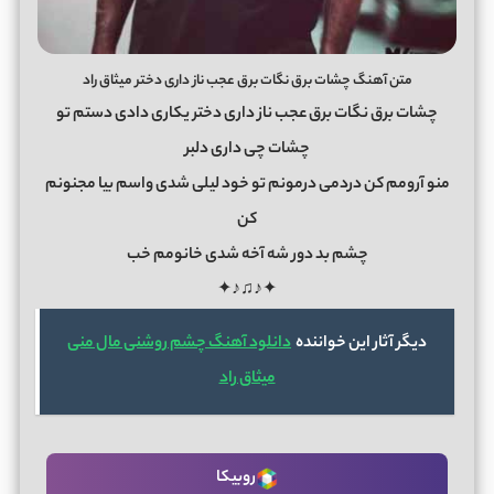
متن آهنگ چشات برق نگات برق عجب ناز داری دختر میثاق راد
چشات برق نگات برق عجب ناز داری دختر یکاری دادی دستم تو
چشات چی داری دلبر
منو آرومم کن دردمی درمونم تو خود لیلی شدی واسم بیا مجنونم
کن
چشم بد دور شه آخه شدی خانومم خب
✦♪♫♪✦
دیگر آثار این خواننده
دانلود آهنگ چشم روشنی مال منی
میثاق راد
روبیکا