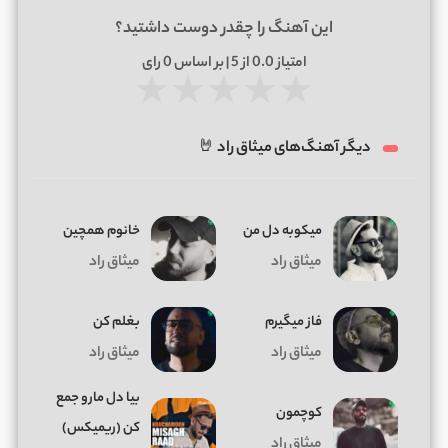
این آهنگ را چقدر دوست داشتید؟
امتیاز
0.0
از 5 | بر اساس
0
رای
★
★
★
★
★
دیگر آهنگ‌های میثاق راد 🤘
میکوبه دل من
خانوم همچین
میثاق راد
میثاق راد
فاز میگیرم
بغلم کن
میثاق راد
میثاق راد
بیا دل مارو جمع
کوچمون
کن (ریمیکس)
میثاق راد