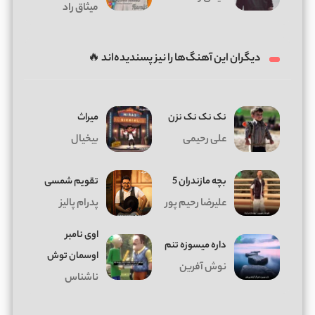
میثاق راد
دیگران این آهنگ‌ها را نیز پسندیده‌اند 🔥
نک نک نک نزن
میراث
علی رحیمی
بیخیال
بچه مازندران 5
تقویم شمسی
علیرضا رحیم پور
پدرام پالیز
اوی نامبر
داره میسوزه تنم
اوسمان توش
نوش آفرین
ناشناس