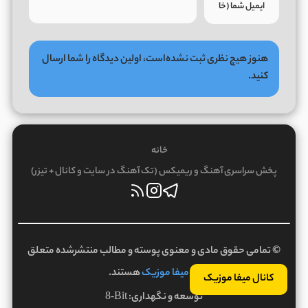
هنوز هیچ نظری ثبت نشده‌است، اولین دیدگاه را شما ارسال
کنید.
خانه
پخش سراسری آهنگ و ریمیکس (تک آهنگ در سایت و کانال + تیزر)
© تمامی حقوق مادی و معنوی پوسته و مطالب منتشرشده متعلق
به
میفا موزیک
هستند.
کانال میفا موزیک
توسعه و نگهداری:
8-Bit