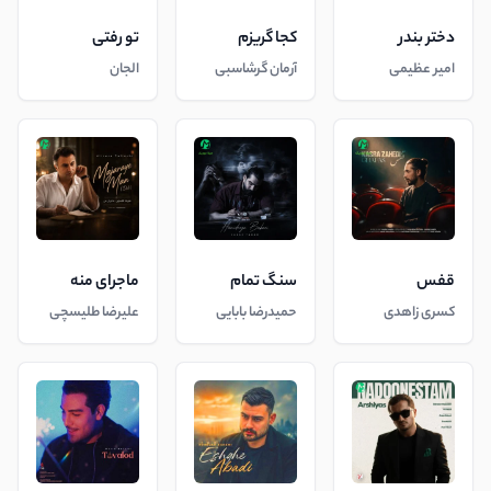
دختر بندر
کجا گریزم
تو رفتی
امیر عظیمی
آرمان گرشاسبی
الجان
قفس
سنگ تمام
ماجرای منه
کسری زاهدی
حمیدرضا بابایی
علیرضا طلیسچی