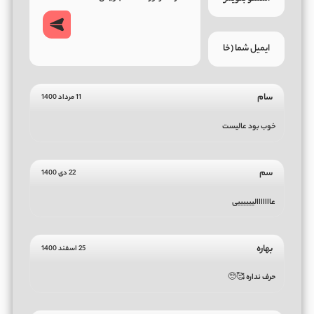
سام
11 مرداد 1400
خوب بود عالیست
سم
22 دی 1400
عااااااالییییییی
بهاره
25 اسفند 1400
حرف نداره 🥰🥺