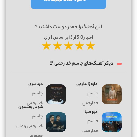
این آهنگ را چقدر دوست داشتید؟
امتیاز
5.0
از 5 | بر اساس
1
رای
★
★
★
★
★
دیگر آهنگ‌های جاسم خدارحمی 🤘
اداره ژاندارمى
درد پیری
جاسم
جاسم
خدارحمی
خدارحمی
شويل زمستون
اُمرو صبا
جاسم
جاسم
خدارحمى و على
خدارحمی
جعفرى