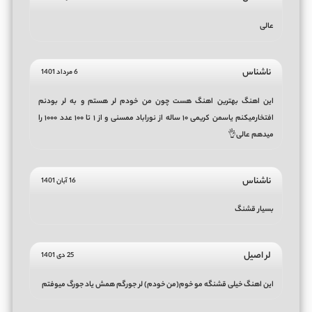
عالی
ناشناس
6 مرداد 1401
این اهنگ بهترین اهنگ هست چون من خودم لر هستم و به لر بودنم
افتخارمیکنم یاسمن کریمی ۱۰ ساله از نوراباد ممسنی و از ۱ تا ۱۰۰ عدد ۱۰۰۰ را
میدهم عالی👌
ناشناس
16 آبان 1401
بسیار قشنگ
لر اصیل
25 دی 1401
این اهنگ خیلی قشنگه مو خوم(من خودم) لر جورگم همش یاد جورگ میوفتم