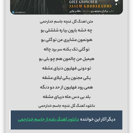
متن اهنگ گل غنچه جاسم خدارحمی
چه خشه بارون بیا ره شلشلى بو
هونمون عشایرى من تو گلى بو
تو گلى تک بکنه سر برد چاله
هیمیل من چالمون هم چو بلى بو
تو دونى فهلیون دنیاى عشقه
یکى مجنون یکى لیلاى عشقه
همى رود فهلیون از حد دو دنگه
بلد بى دس مله دریاى عشقه
دانلود آهنگ گل غنچه جاسم خدارحمی
دیگر آثار این خواننده
دانلود آهنگ بلده از جاسم خدارحمی