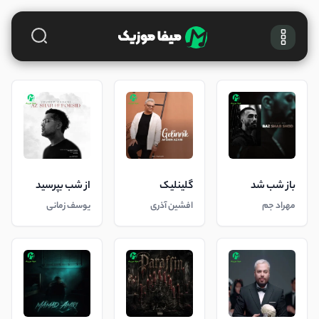
باز شب شد
گلینلیک
از شب بپرسید
مهراد جم
افشین آذری
یوسف زمانی