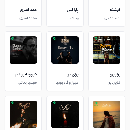
فرشته
پارافین
ممد امیری
امید عقابی
ویناک
محمد امیری
بزار برو
برای تو
دیوونه بودم
شایان یو
مهیار و گاد پوری
مهدی جهانی