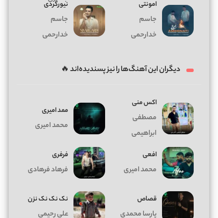
امونتی
نيورگردى
جاسم
جاسم
خدارحمی
خدارحمی
دیگران این آهنگ‌ها را نیز پسندیده‌اند 🔥
اکس منی
ممد امیری
مصطفی
محمد امیری
ابراهیمی
افعی
فرفری
محمد امیری
فرهاد فرهادی
قصاص
نک نک نک نزن
پارسا محمدی
علی رحیمی