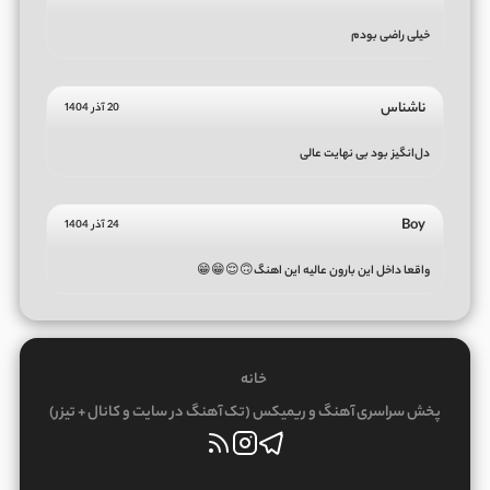
خیلی راضی بودم
ناشناس
20 آذر 1404
دل‌انگیز بود بی نهایت عالی
Boy
24 آذر 1404
واقعا داخل این بارون عالیه این اهنگ🙃😌😁😁
خانه
پخش سراسری آهنگ و ریمیکس (تک آهنگ در سایت و کانال + تیزر)