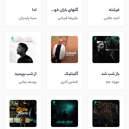
فرشته
گلهای باران خورده
ادا
امید عقابی
علیرضا قربانی
سینا پارسیان
باز شب شد
گلینلیک
از شب بپرسید
مهراد جم
افشین آذری
یوسف زمانی