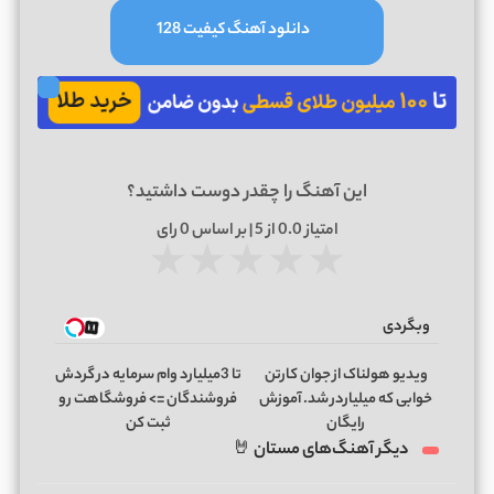
دانلود آهنگ کیفیت 128
این آهنگ را چقدر دوست داشتید؟
امتیاز
0.0
از 5 | بر اساس
0
رای
★
★
★
★
★
وبگردی
ویدیو هولناک از جوان کارتن
تا 3میلیارد وام سرمایه در گردش
خوابی که میلیاردر شد. آموزش
فروشندگان => فروشگاهت رو
رایگان
ثبت کن
دیگر آهنگ‌های مستان 🤘