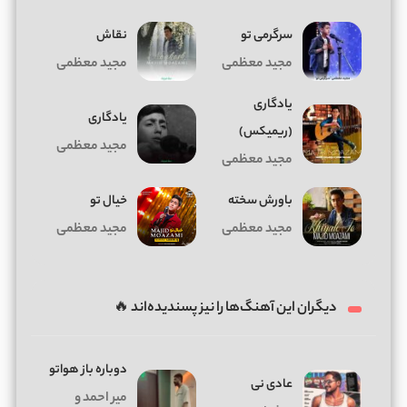
سرگرمی تو
نقاش
مجید معظمی
مجید معظمی
یادگاری
یادگاری
(ریمیکس)
مجید معظمی
مجید معظمی
باورش سخته
خیال تو
مجید معظمی
مجید معظمی
دیگران این آهنگ‌ها را نیز پسندیده‌اند 🔥
دوباره باز هواتو
عادی نی
میر احمد و