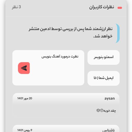
نظرات کاربران
3 نظر
نظر ارزشمند شما پس از بررسی توسط ادمین منتشر
خواهد شد.
aysan
20 مهر 1401
چقد خوبه🥺😍
ناشناس
9 بهمن 1401