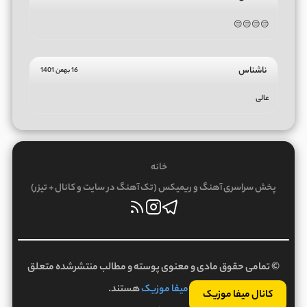
😔😔😔😔
ناشناس
16 بهمن 1401
عالی
خانه
پخش سراسری آهنگ و ریمیکس (تک آهنگ در سایت و کانال + تیزر)
© تمامی حقوق مادی و معنوی پوسته و مطالب منتشرشده متعلق
به
میفا موزیک
هستند.
کانال میفا موزیک