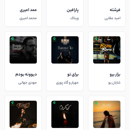
فرشته
پارافین
ممد امیری
امید عقابی
ویناک
محمد امیری
بزار برو
برای تو
دیوونه بودم
شایان یو
مهیار و گاد پوری
مهدی جهانی