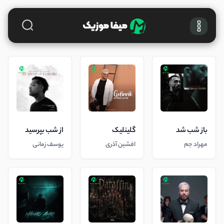
باز شب شد
گلینلیک
از شب بپرسید
مهراد جم
افشین آذری
یوسف زمانی