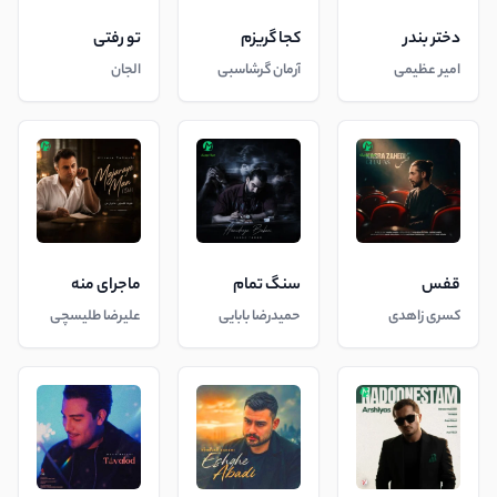
دختر بندر
کجا گریزم
تو رفتی
امیر عظیمی
آرمان گرشاسبی
الجان
قفس
سنگ تمام
ماجرای منه
کسری زاهدی
حمیدرضا بابایی
علیرضا طلیسچی