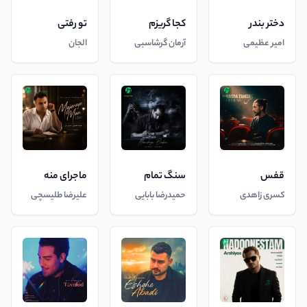
دختر بندر
کجا گریزم
تو رفتی
امیر عظیمی
آرمان گرشاسبی
الجان
قفس
سنگ تمام
ماجرای منه
کسری زاهدی
حمیدرضا بابایی
علیرضا طلیسچی