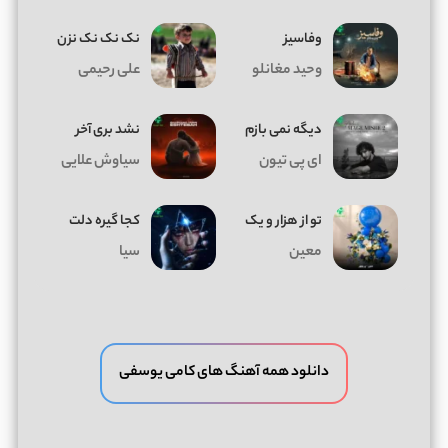
وفاسیز
نک نک نک نزن
وحید مغانلو
علی رحیمی
دیگه نمی بازم
نشد بری آخر
ای پی تیون
سیاوش علایی
تو از هزار و یک
کجا گیره دلت
معین
سیا
دانلود همه آهنگ های کامی یوسفی