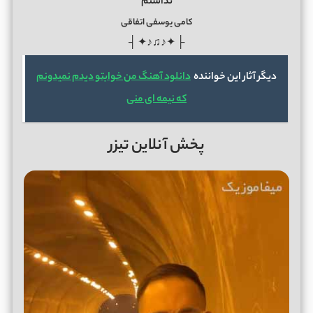
نداشتم
کامی یوسفی اتفاقی
├ ✦♪♫♪✦ ┤
دیگر آثار این خواننده
دانلود آهنگ من خوابتو دیدم نمیدونم
که نیمه ای منی
پخش آنلاین تیزر