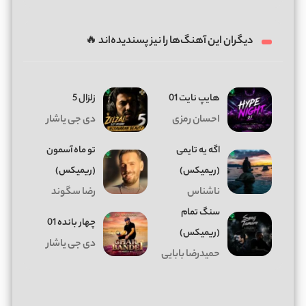
دیگران این آهنگ‌ها را نیز پسندیده‌اند 🔥
هایپ نایت 01
زلزال 5
احسان رمزی
دی جی یاشار
اگه یه تایمی
تو ماه آسمون
(ریمیکس)
(ریمیکس)
ناشناس
رضا سگوند
سنگ تمام
چهار بانده 01
(ریمیکس)
دی جی یاشار
حمیدرضا بابایی