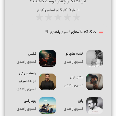
این آهنگ را چقدر دوست داشتید؟
امتیاز
0.0
از 5 | بر اساس
0
رای
★
★
★
★
★
دیگر آهنگ‌های کسری زاهدی 🤘
خنده های تو
قفس
کسری زاهدی
کسری زاهدی
واسه من کی
عشق اول
مونده غیر تو
کسری زاهدی
کسری زاهدی
باور
زود رفتی
کسری زاهدی
کسری زاهدی