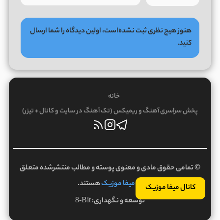
هنوز هیچ نظری ثبت نشده‌است، اولین دیدگاه را شما ارسال
کنید.
خانه
پخش سراسری آهنگ و ریمیکس (تک آهنگ در سایت و کانال + تیزر)
© تمامی حقوق مادی و معنوی پوسته و مطالب منتشرشده متعلق
به
میفا موزیک
هستند.
کانال میفا موزیک
توسعه و نگهداری:
8-Bit