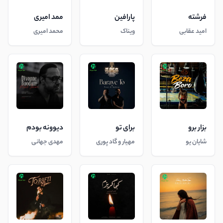
فرشته
پارافین
ممد امیری
امید عقابی
ویناک
محمد امیری
بزار برو
برای تو
دیوونه بودم
شایان یو
مهیار و گاد پوری
مهدی جهانی