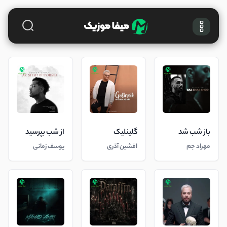
باز شب شد
گلینلیک
از شب بپرسید
مهراد جم
افشین آذری
یوسف زمانی