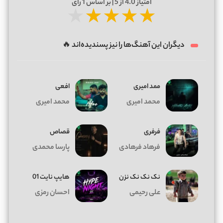
امتیاز
4.0
از 5 | بر اساس
1
رای
★
★
★
★
★
دیگران این آهنگ‌ها را نیز پسندیده‌اند 🔥
ممد امیری
افعی
محمد امیری
محمد امیری
فرفری
قصاص
فرهاد فرهادی
پارسا محمدی
نک نک نک نزن
هایپ نایت 01
علی رحیمی
احسان رمزی