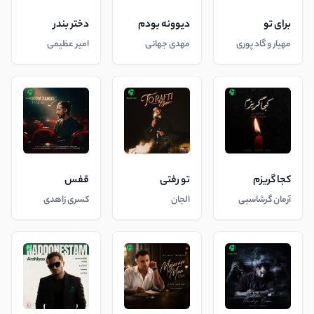
برای تو
دیوونه بودم
دختر بندر
مهیار و گاد پوری
مهدی جهانی
امیر عظیمی
کجا گریزم
تو رفتی
قفس
آرمان گرشاسبی
الجان
کسری زاهدی