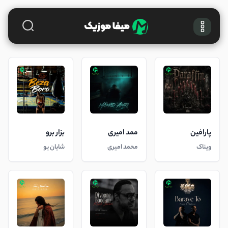
پارافین
ممد امیری
بزار برو
ویناک
محمد امیری
شایان یو