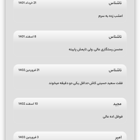
ناشناس
21 خرداد 1401
امشب زده به سرم
ناشناس
8 اسفند 1401
محسن رستگاری عالی. ولی تایمش پایینه
ناشناس
21 فروردین 1402
فقت سعید حسینی کاش حداقل یکی دو دقیقه میخوند
مجید
10 اسفند 1402
فوقل اده عالی
امیر
3 فروردین 1403