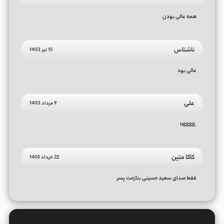
همه عالی بودن
ناشناس
15 تیر 1403
عالی بود
علی
9 مرداد 1403
,ugggg
کاکا متین
22 خرداد 1405
فقط صدای سعید حسینی بنازمت پسر