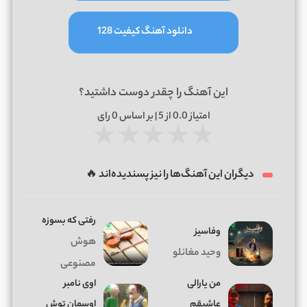
دانلود آهنگ کیفیت 128
این آهنگ را چقدر دوست داشتید؟
امتیاز
0.0
از 5 | بر اساس
0
رای
★
★
★
★
★
دیگران این آهنگ‌ها را نیز پسندیده‌اند 🔥
رفتی که بسوزه
وفاسیز
هوش
وحید مغانلو
مصنوعی
من یارالی
اوی نامبر
عاشیقم
اوسمان توش