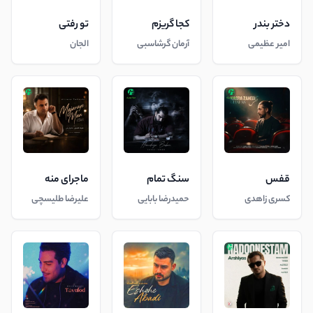
دختر بندر
کجا گریزم
تو رفتی
امیر عظیمی
آرمان گرشاسبی
الجان
قفس
سنگ تمام
ماجرای منه
کسری زاهدی
حمیدرضا بابایی
علیرضا طلیسچی