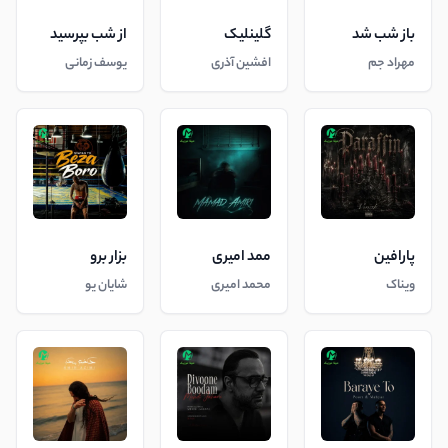
باز شب شد
گلینلیک
از شب بپرسید
مهراد جم
افشین آذری
یوسف زمانی
پارافین
ممد امیری
بزار برو
ویناک
محمد امیری
شایان یو