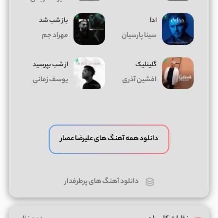
ادا
باز شب شد
سینا پارسیان
مهراد جم
گلینلیک
از شب بپرسید
افشین آذری
یوسف زمانی
دانلود همه آهنگ های علیرضا عصار
دانلود آهنگ های پرطرفدار