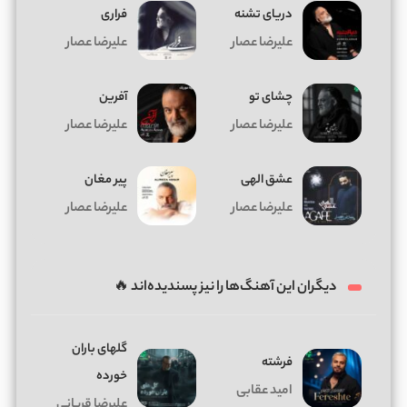
دریای تشنه
فراری
علیرضا عصار
علیرضا عصار
چشای تو
آفرین
علیرضا عصار
علیرضا عصار
عشق الهی
پیر مغان
علیرضا عصار
علیرضا عصار
دیگران این آهنگ‌ها را نیز پسندیده‌اند 🔥
گلهای باران
فرشته
خورده
امید عقابی
علیرضا قربانی