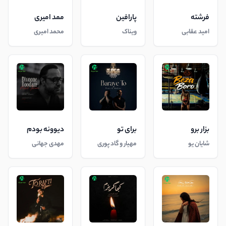
فرشته
پارافین
ممد امیری
امید عقابی
ویناک
محمد امیری
بزار برو
برای تو
دیوونه بودم
شایان یو
مهیار و گاد پوری
مهدی جهانی