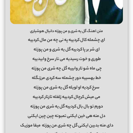
متن اهنگ گل یه شری و من پوزته دانیال هوشیاری
ای چشمله کال کردییه په نی چه من مال کردییه
ای شر بر پا کردییه گل یه شری و من پوزته
طوری و خوت رسیدیه می نار سرخ وابیدییه
چی ماه شو تار وابییه گل چه شری من پوزته
خط بهسییه دور چشمله سه کردی مرزنگله
سرخ کردیه او لویله گل یه شری من پوزته
می میش کرچال کردییه زلفله تارتار کردییه
دورم تو بال بال کردییه گل یه شری من پوزته
دل منه هی خین ایکنی تمبونه چین چین ایکنی
دای منه بدبین ایکنی گل چه شری من پوزته
میفا موزیک