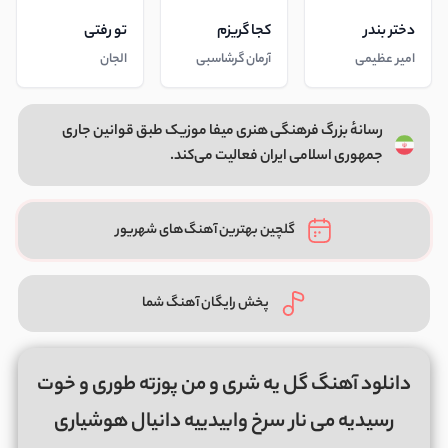
دختر بندر
کجا گریزم
تو رفتی
امیر عظیمی
آرمان گرشاسبی
الجان
رسانهٔ بزرگ فرهنگی هنری میفا موزیک طبق قوانین جاری
جمهوری اسلامی ایران فعالیت می‌کند.
گلچین بهترین آهنگ‌های شهریور
پخش رایگان آهنگ شما
دانلود آهنگ گل یه شری و من پوزته طوری و خوت
رسیدیه می نار سرخ وابیدییه دانیال هوشیاری