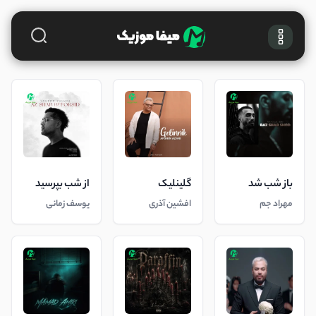
باز شب شد
گلینلیک
از شب بپرسید
مهراد جم
افشین آذری
یوسف زمانی