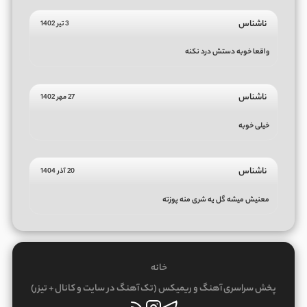
ناشناس
3 تیر 1402
واقعا خوبه دستش درد نکنه
ناشناس
27 مهر 1402
خیلی خوبه
ناشناس
20 آذر 1404
معنیش میشه گل یه شری منه پوزته
خانه
پخش سراسری آهنگ و ریمیکس (تک آهنگ در سایت و کانال + تیزر)