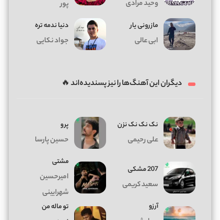
وحید مرادی
پور
مازرونی یار
دنیا ندمه تره
ابی عالی
جواد نکایی
دیگران این آهنگ‌ها را نیز پسندیده‌اند 🔥
نک نک نک نزن
پرو
علی رحیمی
حسین پارسا
مشتی
207 مشکی
امیرحسین
سعید کریمی
شهرایینی
آرزو
تو ماله من