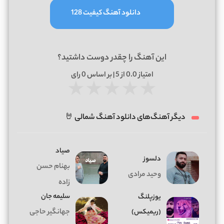
دانلود آهنگ کیفیت 128
این آهنگ را چقدر دوست داشتید؟
امتیاز
0.0
از 5 | بر اساس
0
رای
★
★
★
★
★
دیگر آهنگ‌های دانلود آهنگ شمالی 🤘
صیاد
دلسوز
بهنام حسن
وحید مرادی
زاده
سلیمه جان
یوزپلنگ
(ریمیکس)
جهانگیر حاجی