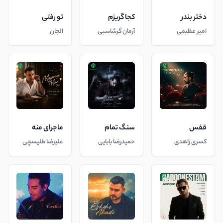
دختر بندر
کجا گریزم
تو رفتی
امیر عظیمی
آرمان گرشاسبی
الجان
قفس
سنگ تمام
ماجرای منه
کسری زاهدی
حمیدرضا بابایی
علیرضا طلیسچی