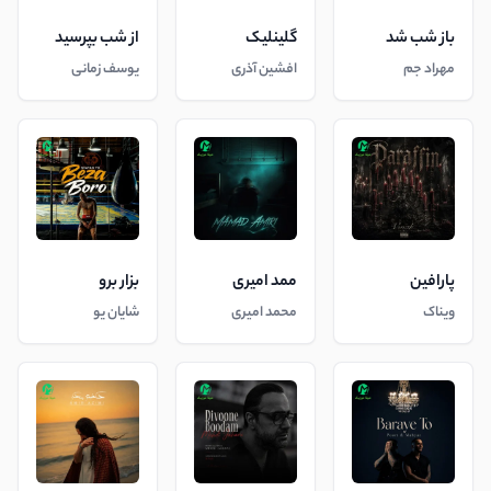
باز شب شد
گلینلیک
از شب بپرسید
مهراد جم
افشین آذری
یوسف زمانی
پارافین
ممد امیری
بزار برو
ویناک
محمد امیری
شایان یو