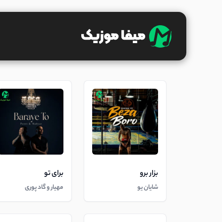
بزار برو
برای تو
شایان یو
مهیار و گاد پوری