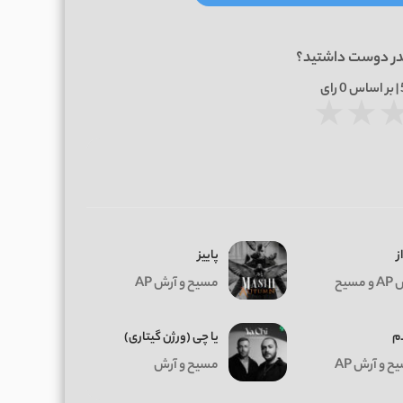
در دوست داشتید؟
0
رای
★
★
ز
پاییز
 مسیح
مسیح و آرش AP
م
یا چی (ورژن گیتاری)
 و آرش AP
مسیح و آرش