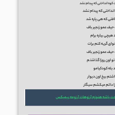
کوه انداختی که پیدام نشد
نداختی که پیدام نشد
افتی که هی پاره شد
 حیف عمو زنجیر باف
د هیچی بیاره برام
وای گریه کنم برات
 حیف عمو زنجیر باف
و اون روزا گذاشت
م
د بله کودکیامو
شتم بیخ اون دیوار
زا دائم میکشم سیگار
دت باشه هنوزم آرزوهات آرزومه ریمیکس