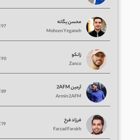
محسن یگانه
97 آهنگ
Mohsen Yeganeh
زانکو
90 آهنگ
Zanco
آرمین 2AFM
89 آهنگ
Armin 2AFM
فرزاد فرخ
79 آهنگ
Farzad Farokh