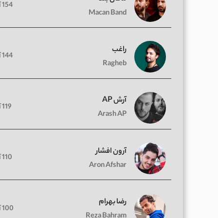
154 آهنگ
Macan Band
راغب
144 آهنگ
Ragheb
آرش AP
119 آهنگ
Arash AP
آرون افشار
110 آهنگ
Aron Afshar
رضا بهرام
100 آهنگ
Reza Bahram