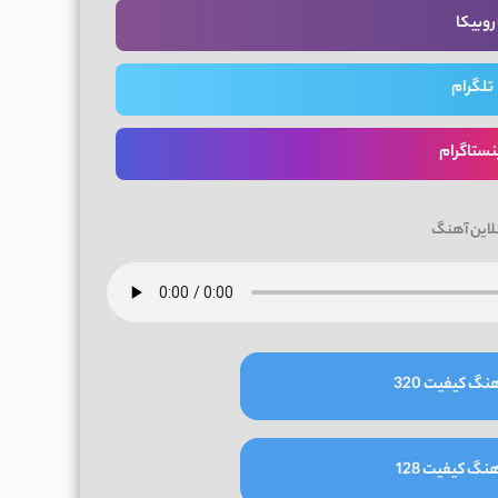
روبیکا
تلگرام
نستاگرام
لاین آهنگ
نگ کیفیت 320
نگ کیفیت 128