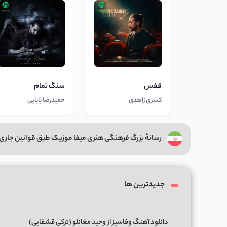
قفس
سنگ تمام
کسری زاهدی
حمیدرضا بابایی
رسانهٔ بزرگ فرهنگی هنری میفا موزیک طبق قوانین جاری 
جدیدترین ها
دانلود آهنگ وفاسیز از وحید مغانلو (ترکی قشقایی)