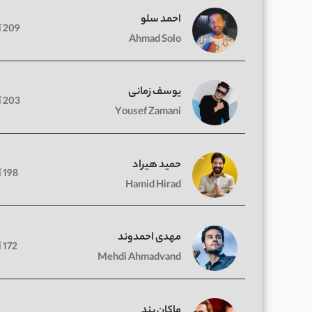
احمد سلو
209 آهنگ
Ahmad Solo
یوسف زمانی
203 آهنگ
Yousef Zamani
حمید هیراد
198 آهنگ
Hamid Hirad
مهدی احمدوند
172 آهنگ
Mehdi Ahmadvand
ماکان بند