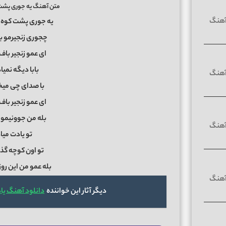
متن آهنگ یه جوری پشت 
یه جوری پشت کوه ا
چجوری زنجیرمو ب
ای عمو زنجیر باف
بابا دیگه نمیا
با صدای چی میخ
ای عمو زنجیر باف
بله من جوونیمو ت
تو یادت میا
تو اون کوچه گذا
بله عمو من این رو
دیگر آثار این خواننده
دانلود آهنگ یا