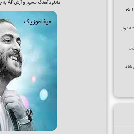
دانلود آهنگ
مسیح
و
آرش AP
یه ج
(لری
ه دو از
رین
گهای شاد