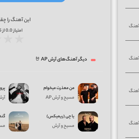
این آهنگ را چق
امتیاز
0.0
از 5 | بر اساس
★
★
★
دیگر آهنگ‌های آرش AP 🤘
من معذرت میخوام
پروا
مسیح و آرش AP
آرش AP و
یا چی (ریمیکس)
گند
مسیح و آرش
مسیح