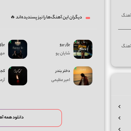
دیگران این آهنگ‌ها را نیز پسندیده‌اند 🔥
بزار برو
برای
شایان یو
مهیا
دختر بندر
کجا
امیر عظیمی
آرم
دانلود همه آه