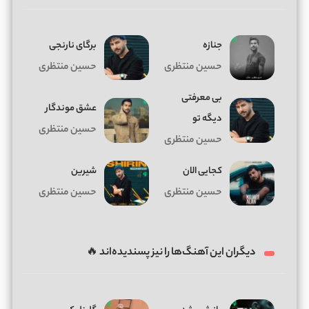
جنازه
برگای نارنجی
حسین منتظری
حسین منتظری
بی معرفتی
عشق موندگار
دیگه تو
حسین منتظری
حسین منتظری
کجایی الان
شیرین
حسین منتظری
حسین منتظری
دیگران این آهنگ‌ها را نیز پسندیده‌اند 🔥