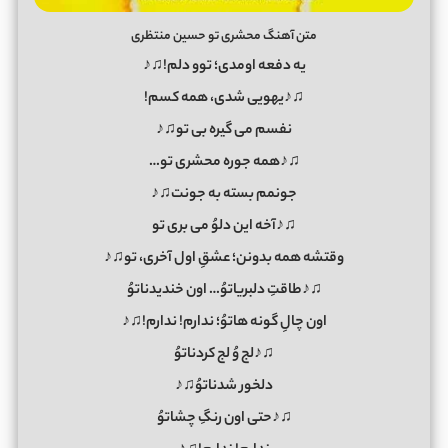
متن آهنگ محشری تو حسین منتظری
یه دفعه اومدی؛ توو دلم!♫♪
♫♪یهویی شدی، همه کسم!
نفسم می گیره بی تو♫♪
♫♪همه جوره محشری تو…
جونمم بسته به جونت♫♪
♫♪آخه این دلوُ می بری تو
وقتشه همه بدونن؛ عشقِ اول آخری، تو♫♪
♫♪طاقتِ دلبریاتوُ… اون خندیدناتوُ
اون چالِ گونه هاتوُ؛ ندارم! ندارم!♫♪
♫♪لج وُ لج کردناتوُ
دلخور شدناتوُ♫♪
♫♪حتی اون رنگِ چشاتوُ