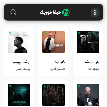
باز شب شد
گلینلیک
از شب بپرسید
مهراد جم
افشین آذری
یوسف زمانی