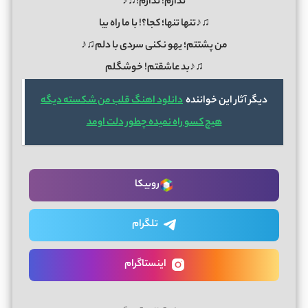
ندارم! ندارم!♫♪
♫♪تنها تنها؛ کجا؟! با ما راه بیا
من پشتتم؛ یهو نکنی سردی با دلم♫♪
♫♪بد عاشقتم! خوشگلم
دیگر آثار این خواننده
دانلود اهنگ قلب من شکسته دیگه
هیچ کسو راه نمیده چطور دلت اومد
روبیکا
تلگرام
اینستاگرام