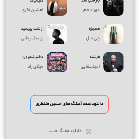
باز شب شد
گلینلیک
مهراد جم
افشین آذری
معجزه
از شب بپرسید
جی دال
یوسف زمانی
فرشته
دختر شمرون
امید عقابی
میثاق راد
دانلود همه آهنگ های حسین منتظری
دانلود آهنگ جدید