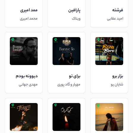
فرشته
پارافین
ممد امیری
امید عقابی
ویناک
محمد امیری
بزار برو
برای تو
دیوونه بودم
شایان یو
مهیار و گاد پوری
مهدی جهانی