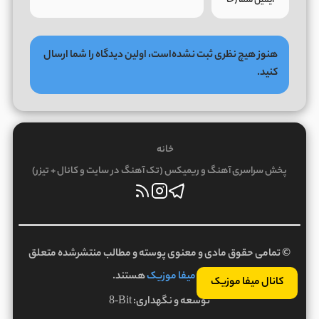
هنوز هیچ نظری ثبت نشده‌است، اولین دیدگاه را شما ارسال
کنید.
خانه
پخش سراسری آهنگ و ریمیکس (تک آهنگ در سایت و کانال + تیزر)
© تمامی حقوق مادی و معنوی پوسته و مطالب منتشرشده متعلق
به
میفا موزیک
هستند.
کانال میفا موزیک
توسعه و نگهداری:
8-Bit