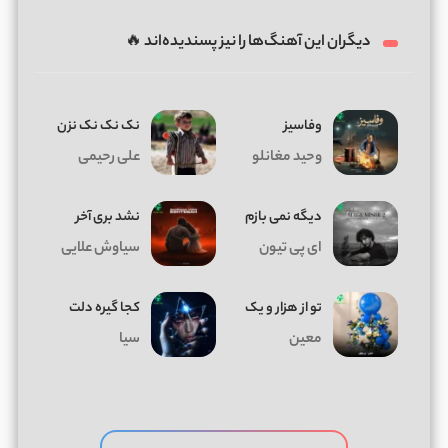
دیگران این آهنگ‌ها را نیز پسندیده‌اند 🔥
وفاسیز
نک نک نک نزن
وحید مغانلو
علی رحیمی
دیگه نمی بازم
نشد بری آخر
ای پی تیون
سیاوش علایی
تو از هزار و یک
کجا گیره دلت
معین
سیا