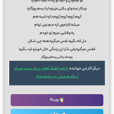
تو میمونی و خودتو پیاده بقیه سواره
چیکار میخوای بکنی عزیزم اینا رسم روزگاره
آروم آروم آروم آروم داره شبیه هم
میشه کارامون آره منم عین توام
یه وقتایی میرم تو خودم
دل که بگیره نفس میگیره همه چی شکل
قفس میگیره ولی نذار این زندگی حال خوبتو ازت بگیره
یوسف زمانی رسمای روزگار
دیگر آثار این خواننده
دانلود آهنگ آهای پریزاد دست مریزاد
دیگه هیشکی به چشام نمیاد
روبیکا