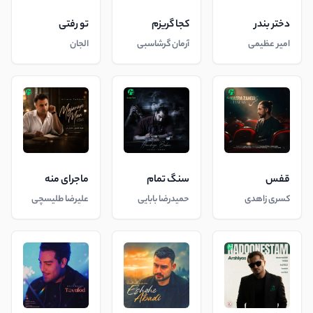
دختر بندر
کجا گریزم
تو رفتی
امیر عظیمی
آرمان گرشاسبی
الجان
قفس
سنگ تمام
ماجرای منه
کسری زاهدی
حمیدرضا بابایی
علیرضا طلیسچی