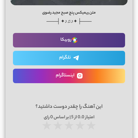
متن ریمیکس پنج صبح مجید رضوی
───├ ✦♪♫♪✦ ┤───
روبیکا
تلگرام
اینستاگرام
این آهنگ را چقدر دوست داشتید؟
امتیاز
0.0
از 5 | بر اساس
0
رای
★
★
★
★
★