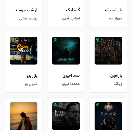
باز شب شد
گلینلیک
از شب بپرسید
مهراد جم
افشین آذری
یوسف زمانی
پارافین
ممد امیری
بزار برو
ویناک
محمد امیری
شایان یو