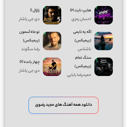
هایپ نایت 01
زلزال 5
احسان رمزی
دی جی یاشار
اگه یه تایمی
تو ماه آسمون
(ریمیکس)
(ریمیکس)
ناشناس
رضا سگوند
سنگ تمام
چهار بانده 01
(ریمیکس)
دی جی یاشار
حمیدرضا بابایی
دانلود همه آهنگ های مجید رضوی