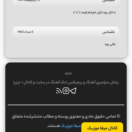
ناشناس
13 اردیبهشت 1401
با حال بود ازش خوشم اومد (^▪^)
ناشناس
3 مرداد 1402
عالی بود
خانه
پخش سراسری آهنگ و ریمیکس (تک آهنگ در سایت و کانال + تیزر)
© تمامی حقوق مادی و معنوی پوسته و مطالب منتشرشده متعلق
به
میفا موزیک
هستند.
کانال میفا موزیک