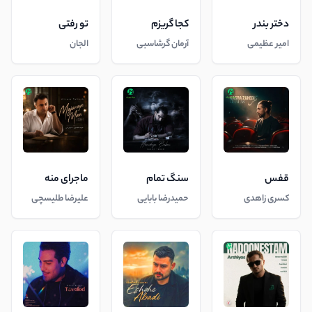
دختر بندر
کجا گریزم
تو رفتی
امیر عظیمی
آرمان گرشاسبی
الجان
قفس
سنگ تمام
ماجرای منه
کسری زاهدی
حمیدرضا بابایی
علیرضا طلیسچی