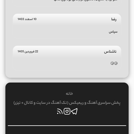
رضا
10 اسفند 1403
سپاس
ناشناس
22 فروردین 1405
🥲🥲
خانه
پخش سراسری آهنگ و ریمیکس (تک آهنگ در سایت و کانال + تیزر)