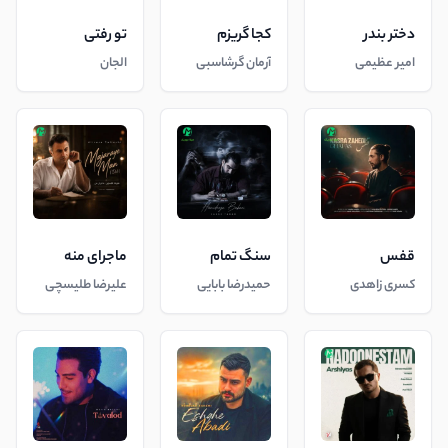
دختر بندر
کجا گریزم
تو رفتی
امیر عظیمی
آرمان گرشاسبی
الجان
قفس
سنگ تمام
ماجرای منه
کسری زاهدی
حمیدرضا بابایی
علیرضا طلیسچی