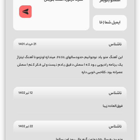
ناشناس
21 خرداد 1401
این آهنگ منو یاد نوجوانیم ،حدودسالهای ۶۷،۶۸. میندازه اونزمونا آهنگ تیتراژ
یک برنامه رادیویی بود که اسمش دقیق یادم نیست ولی فکر کنم اسمش
عصرانه بود ،کلاحس خوبی داره
ناشناس
12 تیر 1402
فوق‌العاده زیبا
ناشناس
22 تیر 1402
منو برد به سال ۶۵ دمتون گرم عالی بود اون سالها