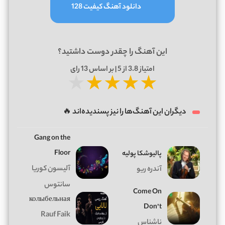
دانلود آهنگ کیفیت 128
این آهنگ را چقدر دوست داشتید؟
امتیاز
3.8
از 5 | بر اساس
13
رای
★
★
★
★
★
دیگران این آهنگ‌ها را نیز پسندیده‌اند 🔥
Gang on the
Floor
پالیوشکا پولیه
آلیسون کوریا
آندره ریو
سانتوس
Come On
колыбельная
Don’t
Rauf Faik
ناشناس