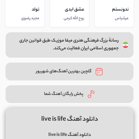
ندونستم
عشق ابدی
تولد
عرشیاس
روح الله کرمی
مجید رضوی
رسانهٔ بزرگ فرهنگی هنری میفا موزیک طبق قوانین جاری
جمهوری اسلامی ایران فعالیت می‌کند.
گلچین بهترین آهنگ‌های شهریور
پخش رایگان آهنگ شما
دانلود آهنگ live is life
دانلود آهنگ live is life