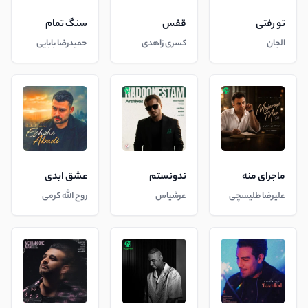
تو رفتی
قفس
سنگ تمام
الجان
کسری زاهدی
حمیدرضا بابایی
ماجرای منه
ندونستم
عشق ابدی
علیرضا طلیسچی
عرشیاس
روح الله کرمی