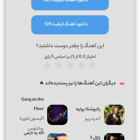
دانلود آهنگ کیفیت 320
دانلود آهنگ کیفیت 128
این آهنگ را چقدر دوست داشتید؟
امتیاز
0.0
از 5 | بر اساس
0
رای
★
★
★
★
★
دیگران این آهنگ‌ها را نیز پسندیده‌اند 🔥
Gang on the
Floor
پالیوشکا پولیه
آلیسون کوریا
آندره ریو
سانتوس
اگه یه تایمی
زلزال 5