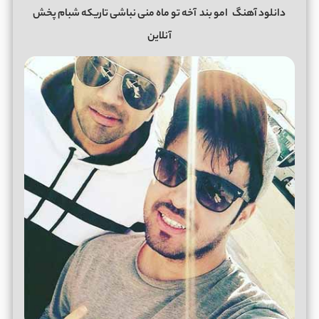
دانلود آهنگ
امو بند
آخه تو ماه منی نباشی تاریکه شبام پخش
آنلاین