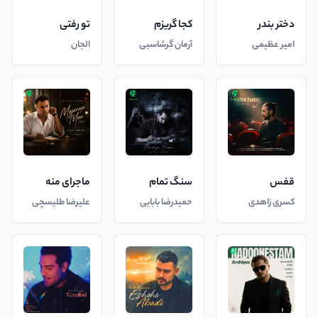
دختر بندر
کجا گریزم
تو رفتی
امیر عظیمی
آرمان گرشاسبی
الجان
قفس
سنگ تمام
ماجرای منه
کسری زاهدی
حمیدرضا بابایی
علیرضا طلیسچی