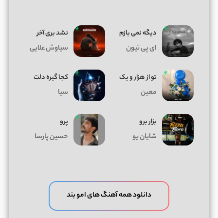
دیگه نمی بازم
نشد بری آخر
ای پی تیون
سیاوش علایی
تو از هزار و یک
کجا گیره دلت
معین
سیا
بزار برو
پرو
شایان یو
حسین پارسا
دانلود همه آهنگ های امو بند