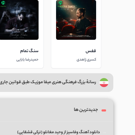
قفس
سنگ تمام
کسری زاهدی
حمیدرضا بابایی
رسانهٔ بزرگ فرهنگی هنری میفا موزیک طبق قوانین جاری 
جدیدترین ها
دانلود آهنگ وفاسیز از وحید مغانلو (ترکی قشقایی)