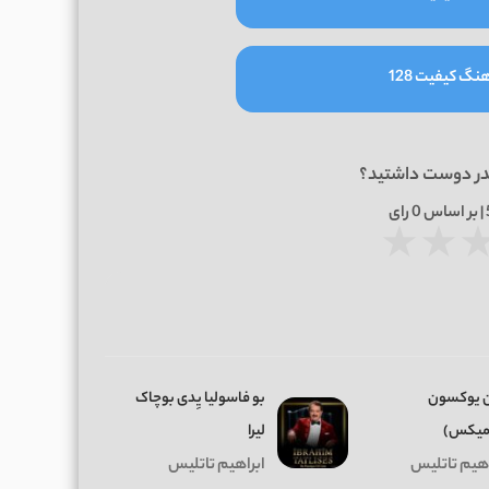
نگ کیفیت 128
در دوست داشتید؟
0
رای
★
★
 یوکسون
بو فاسولیا یِدی بوچاک
میکس)
لیرا
اهیم تاتلیس
ابراهیم تاتلیس