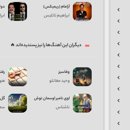
آرامام (ریمیکس)
دول
ابراهیم تاتلیس
ابر
دیگران این آهنگ‌ها را نیز پسندیده‌اند 🔥
وفاسیز
رفت
وحید مغانلو
هو
اوی نامبر اوسمان توش
گل 
ناشناس
سعی