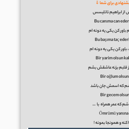
شنهادی برای شما ⇓
 از ابراهیم تاتلیسس
Bu canıma can eder
 باور کن یکی یه دونه ام
Bu başıma taç eder
باور کن یکی یه دونه ام
Bir yarim olsun k
از قلبم بزنه عاشقش بشم
Bir oğlum olsun 
شم که اسمش جان باشد
Bir gecem olsun
شم که عمر همراه
با
…
Ömrümü yanına 
ا کنه و همونجا بمونه !