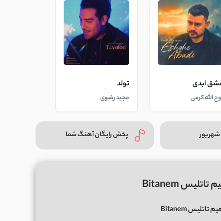
شق ابدی
تولد
وح الله کرمی
مجید رضوی
شهریور
پخش رایگان آهنگ شما
تلیس Bitanem
م تاتلیس Bitanem