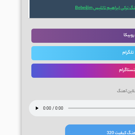
ترکی ابراهیم تاتلیس Bebeğim
روبیکا
تلگرام
نستاگرام
لاین آهنگ
نگ کیفیت 320