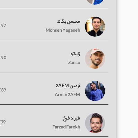
محسن یگانه
97 آهنگ
Mohsen Yeganeh
زانکو
90 آهنگ
Zanco
آرمین 2AFM
89 آهنگ
Armin 2AFM
فرزاد فرخ
79 آهنگ
Farzad Farokh