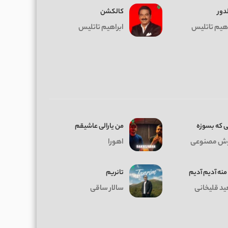
دور
کالکشن
اهیم تاتلیس
ابراهیم تاتلیس
ی که بسوزه
من یارالی عاشیقم
ش مصنوعی
اهورا
منه آدیم آدیم
تانریم
د قلیخانی
سالار ساقی