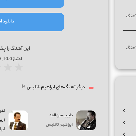
دانلود آه
این آهنگ را چق
امتیاز
0.0
از 5 | بر اساس
★
★
★
دیگر آهنگ‌های ابراهیم تاتلیس 🤘
ندن
طبیب سن المه
(ری
ابراهیم تاتلیس
ابر