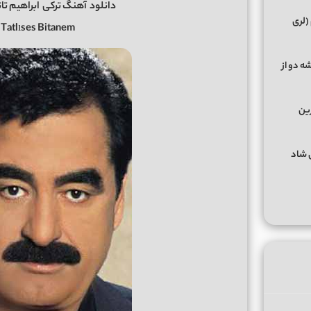
دانلود
آهنگ ترکی
ابراهیم تات
(لری
İbrahim Tatlıses Bitanem 
ه دو از
رین
گهای شاد