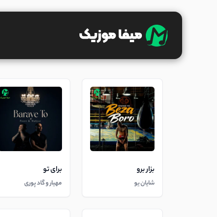
بزار برو
برای تو
شایان یو
مهیار و گاد پوری