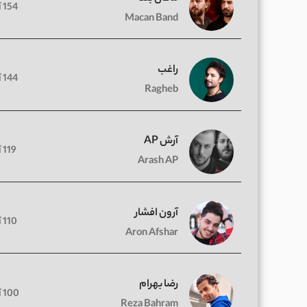
154 آهنگ
Macan Band
راغب
144 آهنگ
Ragheb
آرش AP
119 آهنگ
Arash AP
آرون افشار
110 آهنگ
Aron Afshar
رضا بهرام
100 آهنگ
Reza Bahram