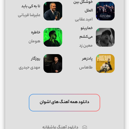
خوشگل بین
تا به کی باید
الملل
علیرضا قربانی
امید عقابی
خماریتو
خاطره
می‌کشم
هومان
معین زد
پادزهر
روزگار
طاهاس
مهدی حیدری
دانلود همه آهنگ های اشوان
دانلود آهنگ عاشقانه