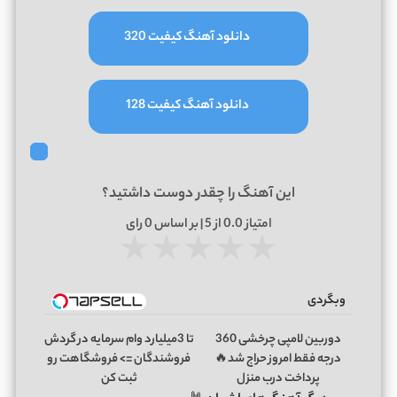
دانلود آهنگ کیفیت 320
دانلود آهنگ کیفیت 128
این آهنگ را چقدر دوست داشتید؟
امتیاز
0.0
از 5 | بر اساس
0
رای
★
★
★
★
★
وبگردی
دوربین لامپی چرخشی 360
تا 3میلیارد وام سرمایه در گردش
درجه فقط امروز حراج شد🔥
فروشندگان => فروشگاهت رو
پرداخت درب منزل
ثبت کن