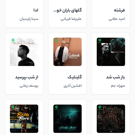
فرشته
گلهای باران خورده
ادا
امید عقابی
علیرضا قربانی
سینا پارسیان
باز شب شد
گلینلیک
از شب بپرسید
مهراد جم
افشین آذری
یوسف زمانی