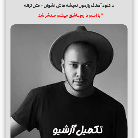
دانلود آهنگ رازمون نمیشه فاش اشوان + متن ترانه
” با اسم دارم عاشق میشم منتشر شد ”