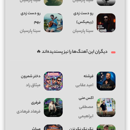
سینا پارسیان
سینا پارسیان
رو دست زدی
رو دست زدی
(ریمیکس)
بهم
سینا پارسیان
سینا پارسیان
دیگران این آهنگ‌ها را نیز پسندیده‌اند 🔥
فرشته
دختر شمرون
امید عقابی
میثاق راد
اکس منی
فرفری
مصطفی
فرهاد فرهادی
ابراهیمی
نک نک نک نزن
میراث