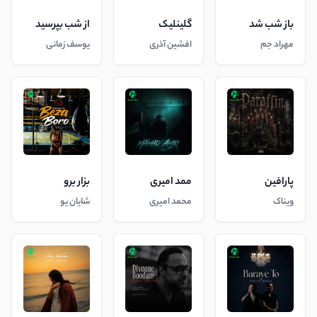
باز شب شد
گلینلیک
از شب بپرسید
مهراد جم
افشین آذری
یوسف زمانی
پارافین
ممد امیری
بزار برو
ویناک
محمد امیری
شایان یو