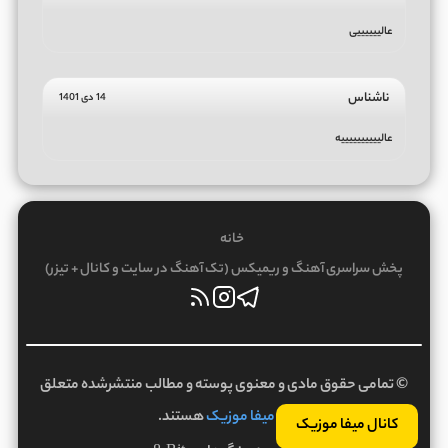
عالییییییی
ناشناس
14 دی 1401
عالییییییییییه
خانه
پخش سراسری آهنگ و ریمیکس (تک آهنگ در سایت و کانال + تیزر)
© تمامی حقوق مادی و معنوی پوسته و مطالب منتشرشده متعلق
به
میفا موزیک
هستند.
کانال میفا موزیک