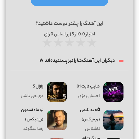
این آهنگ را چقدر دوست داشتید؟
امتیاز
0.0
از 5 | بر اساس
0
رای
★
★
★
★
★
دیگران این آهنگ‌ها را نیز پسندیده‌اند 🔥
هایپ نایت 01
زلزال 5
احسان رمزی
دی جی یاشار
اگه یه تایمی
تو ماه آسمون
(ریمیکس)
(ریمیکس)
ناشناس
رضا سگوند
سنگ تمام