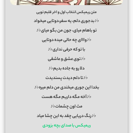
متن ریمیکس انتخاب اول و اخر قلبم تویی
♭♪بدجوری دلم، یه سفر،دوتایی میخواد
تو باهام میای، جون من بگو میای♭♪
♭♪وااای چه حالی میده دوتایی
با تو که حرفی نداری♭♪
♭♪توی عشق و عاشقی
دلا رو به جاده بدیم♭♪
♭♪تا دلم دیدت پسندیدت
بخدا این جوری میخندی من دلم میره♭♪
♭♪آخه مگه داریم مگه هست
مث اون چشمات♭♪
♭♪رنگ دریایی چقد به این چشا میاد
ریمیکس با صدای بچه بزودی