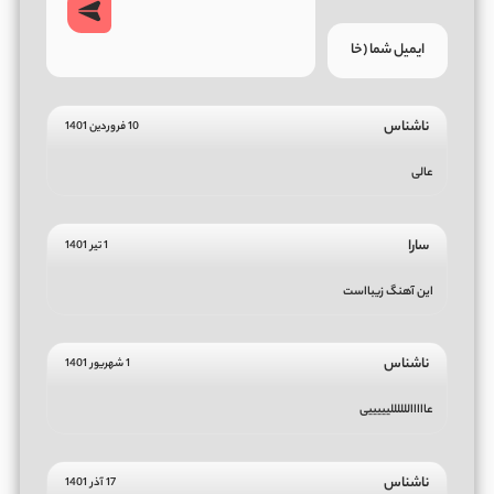
ناشناس
10 فروردین 1401
عالی
سارا
1 تیر 1401
این آهنگ زیبااست
ناشناس
1 شهریور 1401
عاااااللللللیییییی
ناشناس
17 آذر 1401