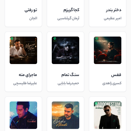
دختر بندر
کجا گریزم
تو رفتی
امیر عظیمی
آرمان گرشاسبی
الجان
قفس
سنگ تمام
ماجرای منه
کسری زاهدی
حمیدرضا بابایی
علیرضا طلیسچی