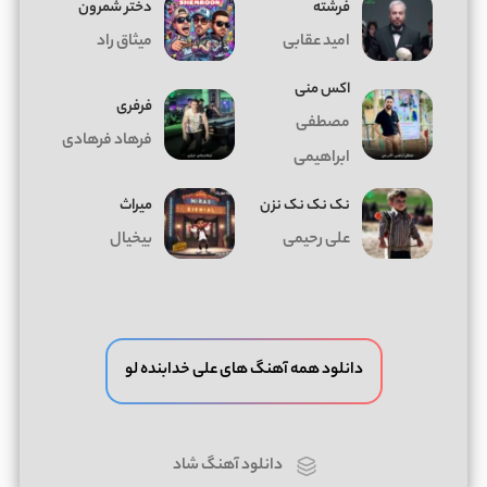
فرشته
دختر شمرون
امید عقابی
میثاق راد
اکس منی
فرفری
مصطفی
فرهاد فرهادی
ابراهیمی
نک نک نک نزن
میراث
علی رحیمی
بیخیال
دانلود همه آهنگ های علی خدابنده لو
دانلود آهنگ شاد