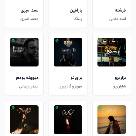
فرشته
پارافین
ممد امیری
امید عقابی
ویناک
محمد امیری
بزار برو
برای تو
دیوونه بودم
شایان یو
مهیار و گاد پوری
مهدی جهانی