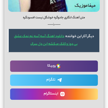
متن آهنگ انگاری جادوگره خوشگل نیست افسونگره
──♭──
دیگر آثار این خواننده
دانلود اهنگ آسه آسه نم نمک عشق
بی دوز و کلک میکشه این دل سرک
روبیکا
تلگرام
اینستاگرام