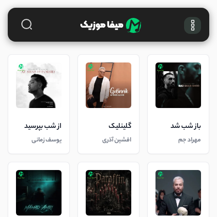
باز شب شد
گلینلیک
از شب بپرسید
مهراد جم
افشین آذری
یوسف زمانی