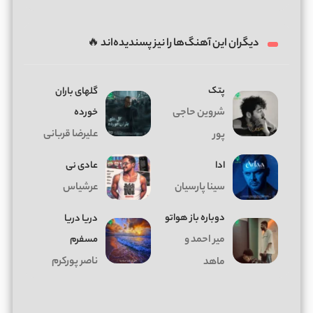
دیگران این آهنگ‌ها را نیز پسندیده‌اند 🔥
پتک
گلهای باران
شروین حاجی
خورده
علیرضا قربانی
پور
ادا
عادی نی
سینا پارسیان
عرشیاس
دوباره باز هواتو
دریا دریا
میر احمد و
مسفرم
ناصر پورکرم
ماهد