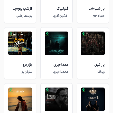
باز شب شد
گلینلیک
از شب بپرسید
مهراد جم
افشین آذری
یوسف زمانی
پارافین
ممد امیری
بزار برو
ویناک
محمد امیری
شایان یو