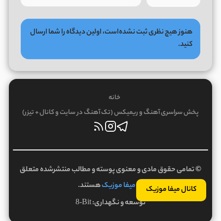
هنوز هیچ نظری ثبت نشده‌است، اولین دیدگاه را شما ارسال
کنید.
خانه
پخش سراسری آهنگ و ریمیکس (تک آهنگ در سایت و کانال + تیزر)
© تمامی حقوق مادی و معنوی پوسته و مطالب منتشرشده متعلق
به
میفا موزیک
هستند.
کانال میفا موزیک
توسعه و نگهداری:
8-Bit