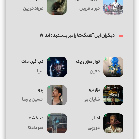
فرزاد فرزین
فرزاد فرزین
دیگران این آهنگ‌ها را نیز پسندیده‌اند 🔥
تو از هزار و یک
کجا گیره دلت
معین
سیا
بزار برو
پرو
شایان یو
حسین پارسا
اجبار
میبخشم
دورچی
هودادکا