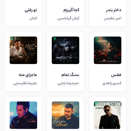
دختر بندر
کجا گریزم
تو رفتی
امیر عظیمی
آرمان گرشاسبی
الجان
قفس
سنگ تمام
ماجرای منه
کسری زاهدی
حمیدرضا بابایی
علیرضا طلیسچی