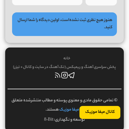
هنوز هیچ نظری ثبت نشده‌است، اولین دیدگاه را شما ارسال
کنید.
خانه
پخش سراسری آهنگ و ریمیکس (تک آهنگ در سایت و کانال + تیزر)
© تمامی حقوق مادی و معنوی پوسته و مطالب منتشرشده متعلق
به
میفا موزیک
هستند.
کانال میفا موزیک
توسعه و نگهداری:
8-Bit