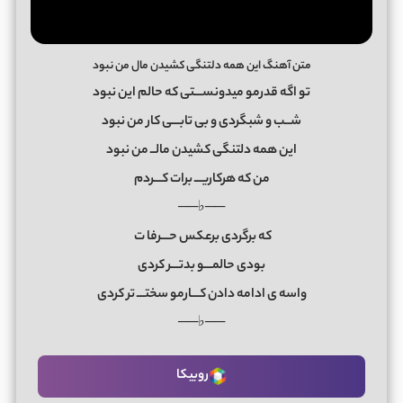
متن آهنگ این همه دلتنگی کشیدن مال من نبود
تو اگه قدرمو میدونســـتی که حالم این نبود
شــب و شبگردی و بی تابـــی کار من نبود
این همه دلتنگی کشیدن مالــ من نبود
من که هرکاریـــ برات کـــردم
──♭──
که برگردی برعکس حـــرفا
ت
بودی حالمـــو بدتـــر کردی
واسه ی ادامه دادن کـــارمو سختـــ تر کردی
──♭──
روبیکا