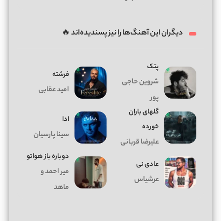
دیگران این آهنگ‌ها را نیز پسندیده‌اند 🔥
پتک
فرشته
شروین حاجی
امید عقابی
پور
گلهای باران
ادا
خورده
سینا پارسیان
علیرضا قربانی
دوباره باز هواتو
عادی نی
میر احمد و
عرشیاس
ماهد