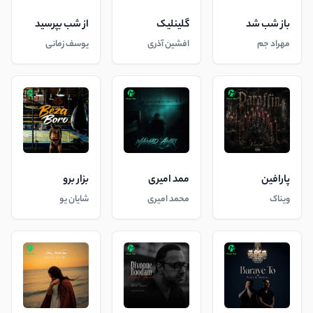
باز شب شد
گلینلیک
از شب بپرسید
مهراد جم
افشین آذری
یوسف زمانی
پارافین
ممد امیری
بزار برو
ویناک
محمد امیری
شایان یو