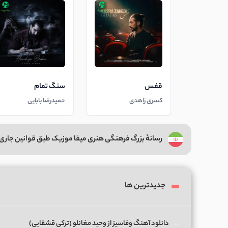
قفس
سنگ تمام
کسری زاهدی
حمیدرضا بابایی
رسانهٔ بزرگ فرهنگی هنری میفا موزیک طبق قوانین جاری 
جدیدترین ها
دانلود آهنگ وفاسیز از وحید مغانلو (ترکی قشقایی)