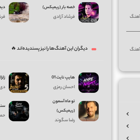
خصه بار (ریمیکس)
دیمه
فرشاد آزادی
فرش
دیگران این آهنگ‌ها را نیز پسندیده‌اند 🔥
هایپ نایت 01
زلزال
احسان رمزی
دی 
تو ماه آسمون
سنگ
(ریمیکس)
حمی
رضا سگوند