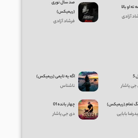
ﺻﺪ ﺳﺎل ﻧﻮری
 ته او بالا
(ریمیکس)
اد آزادی
فرشاد آزادی
 5
اگه یه تایمی (ریمیکس)
جی یاشار
ناشناس
 تمام (ریمیکس)
چهار بانده 01
درضا بابایی
دی جی یاشار