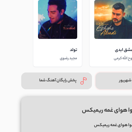
شق ابدی
تولد
وح الله کرمی
مجید رضوی
شهریور
پخش رایگان آهنگ شما
وا هوای غمه ریمیکس
وا هوای غمه ریمیکس