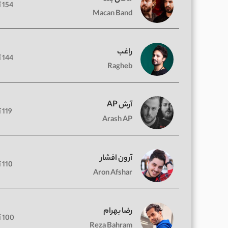
154 آهنگ
Macan Band
راغب
144 آهنگ
Ragheb
آرش AP
119 آهنگ
Arash AP
آرون افشار
110 آهنگ
Aron Afshar
رضا بهرام
100 آهنگ
Reza Bahram