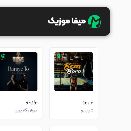
بزار برو
برای تو
شایان یو
مهیار و گاد پوری