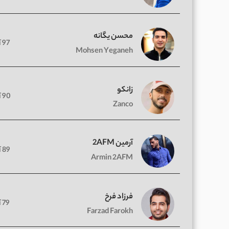
محسن یگانه
97 آهنگ
Mohsen Yeganeh
زانکو
90 آهنگ
Zanco
آرمین 2AFM
89 آهنگ
Armin 2AFM
فرزاد فرخ
79 آهنگ
Farzad Farokh