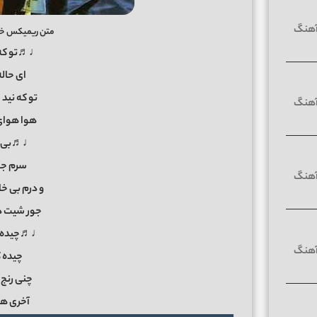
متن ریمیکس خاو
♩♬تو که ن
ای حاله
تو که نید
هوا هوا
♩♬بی خ
سرم جو
و درم بی خ
جور شیت د
♩♬چیده ک
چیده 
چنی رنج 
آخری 