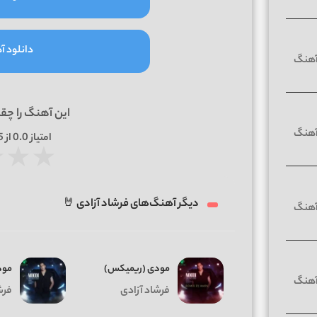
دانلود آه
این آهنگ را چق
امتیاز
0.0
از 5 | بر اساس
★
★
★
دیگر آهنگ‌های فرشاد آزادی 🤘
مودی (ریمیکس)
مود
فرشاد آزادی
فرش