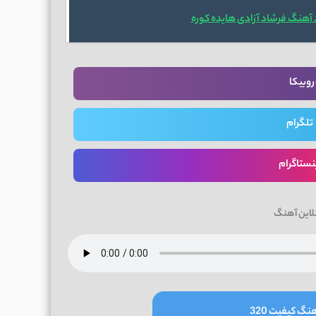
 آهنگ فرشاد آزادی هایده کوره
روبیکا
تلگرام
نستاگرام
لاین آهنگ
نگ کیفیت 320