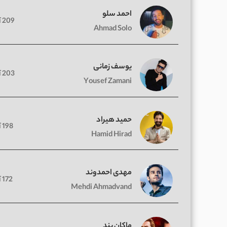
احمد سلو
209 آهنگ
Ahmad Solo
یوسف زمانی
203 آهنگ
Yousef Zamani
حمید هیراد
198 آهنگ
Hamid Hirad
مهدی احمدوند
172 آهنگ
Mehdi Ahmadvand
ماکان بند