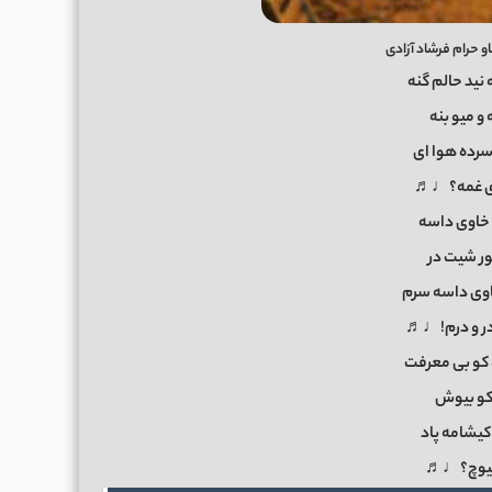
 حرام فرشاد آزادی
ید حالم گنه
 و میو بنه
 سرده هوا ای
ی غمه؟♩♬
اوی داسه
ر شیت در
اوی داسه سرم
ر و درم!♩♬
و بی معرفت
کو بیوش
کیشامه پاد
هیوچ؟♩♬