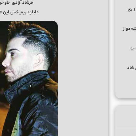
فرشاد آزادی
خاو حر
(لری
دانلود ریمیکس
این ه
ه دو از
رین
گهای شاد