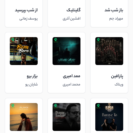
باز شب شد
گلینلیک
از شب بپرسید
مهراد جم
افشین آذری
یوسف زمانی
پارافین
ممد امیری
بزار برو
ویناک
محمد امیری
شایان یو