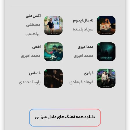
اکس منی
ﻧﻪ ﻣﺎل اﻳﺨﻮم
مصطفی
سجاد باغنده
ابراهیمی
ممد امیری
افعی
محمد امیری
محمد امیری
فرفری
قصاص
فرهاد فرهادی
پارسا محمدی
دانلود همه آهنگ های عادل میرزایی