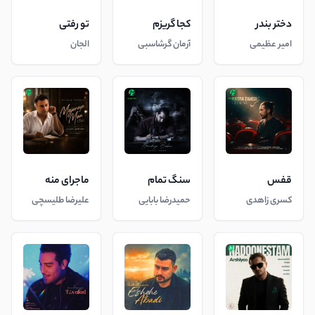
دختر بندر
کجا گریزم
تو رفتی
امیر عظیمی
آرمان گرشاسبی
الجان
قفس
سنگ تمام
ماجرای منه
کسری زاهدی
حمیدرضا بابایی
علیرضا طلیسچی