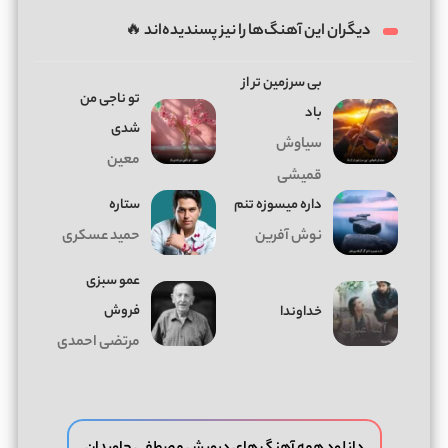
دیگران این آهنگ‌ها را نیز پسندیده‌اند 🔥
بی سرزمین تر از
تو ناجی من
باد
شدی
سیاوش
معین
قمیشی
داره میسوزه تنم
ستاره
نوش آفرین
حمید عسکری
عمو سبزی
فروش
خداوندا
مرتضی احمدی