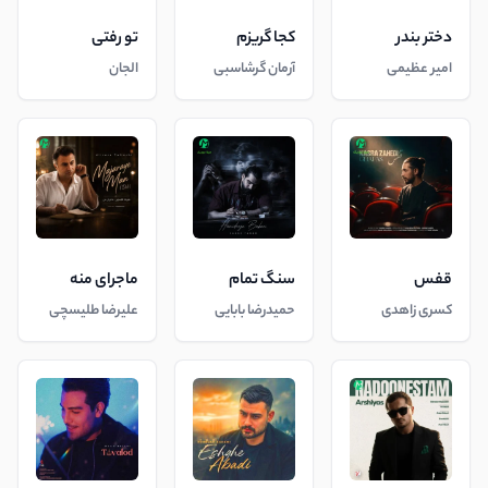
دختر بندر
کجا گریزم
تو رفتی
امیر عظیمی
آرمان گرشاسبی
الجان
قفس
سنگ تمام
ماجرای منه
کسری زاهدی
حمیدرضا بابایی
علیرضا طلیسچی