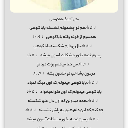
متن آهنگ باباکوهی
♩♬♭♪غم تو چشمونم نشسته بابا کوهی
همسرم از خونه رفته بابا کوهی♩♬♭♪
♩♬♭♪بال پروازم شکسته بابا کوهی
پسرم غصه نخور مشکلت آسون میشه♩♬♭♪
♩♬♭♪من دعا میکنم برات درد تو
درمون بشه لب تو خندون بشه♩♬♭♪
♩♬♭♪بابا کوهی میدونم که اون دیگه نمیاد
بابا کوهی میدونم که اون منو نمیخواد♩♬♭♪
♩♬♭♪همه میدونن که اون دل منو شکسته
چه کنم که این دلم هنوز به پاش نشسته♩♬♭♪
♩♬♭♪پسرم غصه نخور مشکلت آسون میشه