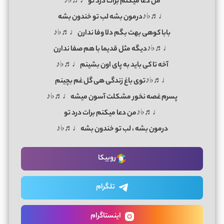
من دعا میکنم برات درد تو♩♬♭♪
♩♬♭♪درمون بشه لب تو خندون بشه
بابا کوهی بهت بگم دلا وفا ندارن♩♬♭♪
♩♬♭♪دیگه مثل قدیما با هم صفا ندارن
آخه تا کی باید به پای اون بشینم♩♬♭♪
♩♬♭♪توی باغ زندگی هی گل غم بچینم
پسرم غصه نخور مشکلت آسون میشه♩♬♭♪
♩♬♭♪من دعا میکنم برات درد تو
درمون بشه ، لب تو خندون بشه♩♬♭♪
روبیکا
تلگرام
اینستاگرام