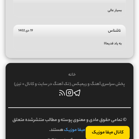
بسیار عالی
ناشناس
19 دی 1402
به یاد قدیمااا
خانه
پخش سراسری آهنگ و ریمیکس (تک آهنگ در سایت و کانال + تیزر)
© تمامی حقوق مادی و معنوی پوسته و مطالب منتشرشده متعلق
به
میفا موزیک
هستند.
کانال میفا موزیک