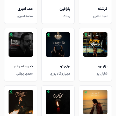
فرشته
پارافین
ممد امیری
امید عقابی
ویناک
محمد امیری
بزار برو
برای تو
دیوونه بودم
شایان یو
مهیار و گاد پوری
مهدی جهانی