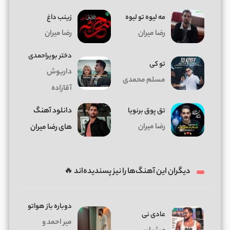
مه لیوه تو لیوه
زینب داغ
رضا میران
رضا میران
دختر بویراحمدی
تو کی
داریوش
مسلم محمدی
آقازاده
تق پوق برنویا
دانلود آهنگ
رضا میران
های رضا میران
دیگران این آهنگ‌ها را نیز پسندیده‌اند 🔥
دوباره باز هواتو
عادی نی
میر احمد و