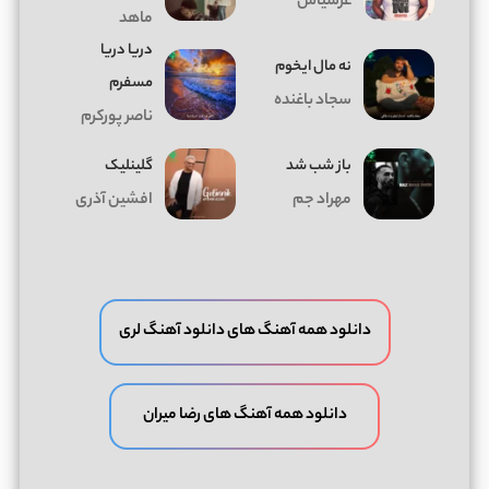
عرشیاس
ماهد
دریا دریا
ﻧﻪ ﻣﺎل اﻳﺨﻮم
مسفرم
سجاد باغنده
ناصر پورکرم
باز شب شد
گلینلیک
مهراد جم
افشین آذری
دانلود همه آهنگ های دانلود آهنگ لری
دانلود همه آهنگ های رضا میران