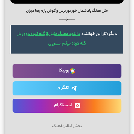
متن آهنگ باد شمال خور بور برس و گوش یارم رضا میران
──♭──
دیگر آثار این خواننده
دانلود آهنگ عزیز باز گله کرده دوور باز
گله کرده میثم خسروی
روبیکا
تلگرام
اینستاگرام
پخش آنلاین آهنگ