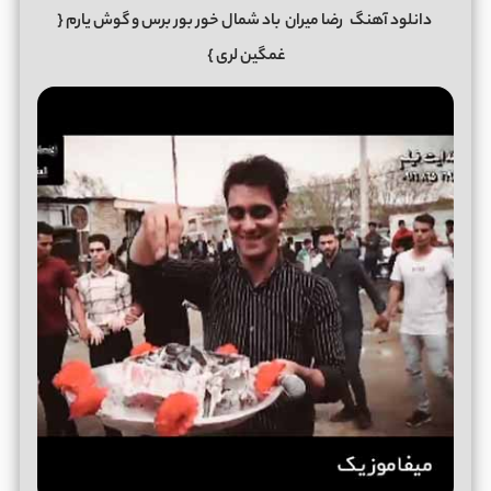
دانلود آهنگ
رضا میران
باد شمال خور بور برس و گوش یارم
{
غمگین لری }