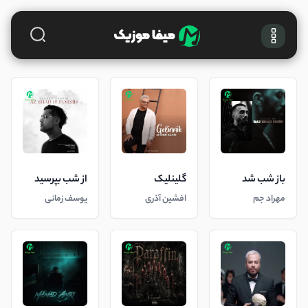
باز شب شد
گلینلیک
از شب بپرسید
مهراد جم
افشین آذری
یوسف زمانی