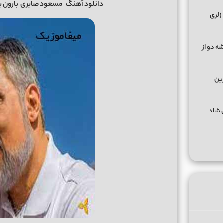
دانلود آهنگ
مسعود صابری
بارون ب
(لری
ه دو از
رین
گهای شاد