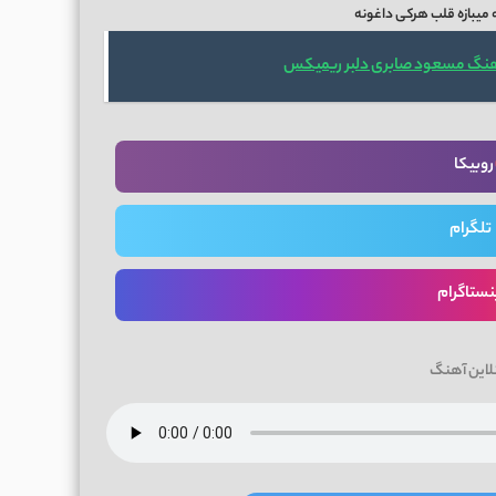
 میبازه قلب هرکی داغونه
هنگ مسعود صابری دلبر ریمیکس
روبیکا
تلگرام
نستاگرام
لاین آهنگ