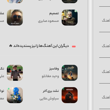
تصمیم
عش
مسعود صابری
مسع
دیگران این آهنگ‌ها را نیز پسندیده‌اند 🔥
وفاسیز
نک 
وحید مغانلو
علی
نشد بری آخر
تو ا
سیاوش علایی
معی