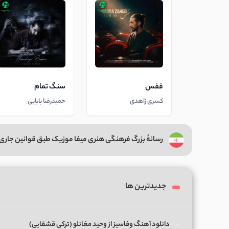
قفس
سنگ تمام
کسری زاهدی
حمیدرضا بابایی
رسانهٔ بزرگ فرهنگی هنری میفا موزیک طبق قوانین جاری 
جدیدترین ها
دانلود آهنگ وفاسیز از وحید مغانلو (ترکی قشقایی)