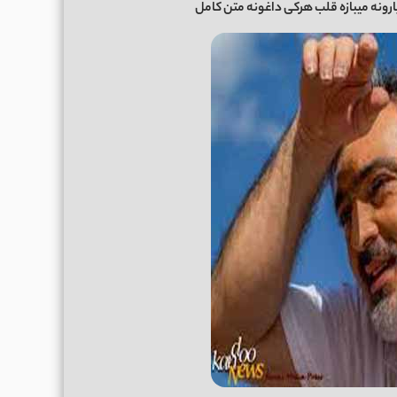
ارونه میبازه قلب هرکی داغونه متن کامل