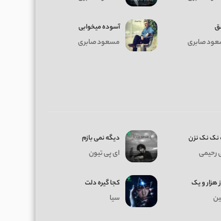
ق
آسوده میخوابی
ود صابری
مسعود صابری
نک نک نزن
دیگه نمی بازم
 رحیمی
ای پی تیون
ز هزار و یک
کجا گیره دلت
ن
سیا