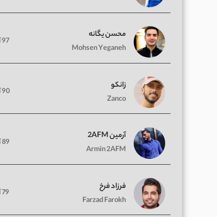
محسن یگانه
97 آهنگ
Mohsen Yeganeh
زانکو
90 آهنگ
Zanco
آرمین 2AFM
89 آهنگ
Armin 2AFM
فرزاد فرخ
79 آهنگ
Farzad Farokh