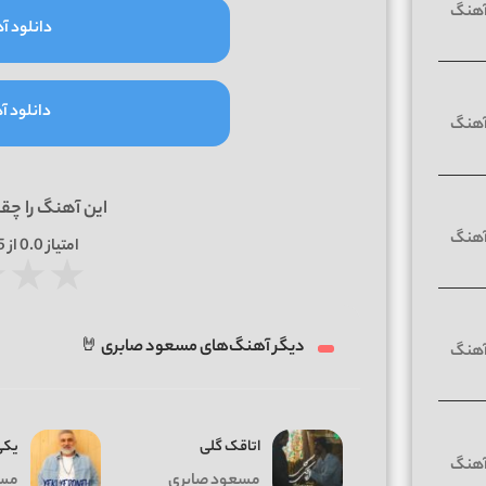
دانلود آه
دانلود آه
این آهنگ را چق
امتیاز
0.0
از 5 | بر اساس
★
★
★
دیگر آهنگ‌های مسعود صابری 🤘
اتاقک گلی
یکی
مسعود صابری
مسع