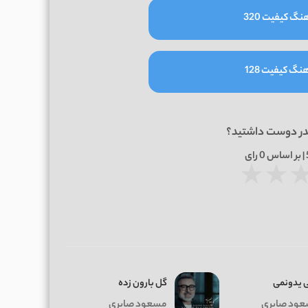
نگ کیفیت 320
نگ کیفیت 128
در دوست داشتید؟
0
رای
★
★
 یدونمی
گل بارون زده
ود صابری
مسعود صابری