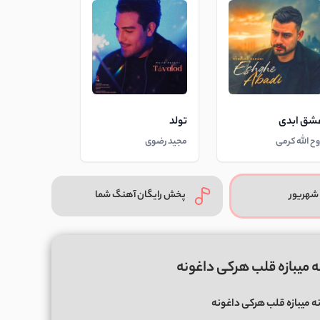
شق ابدی
تولد
وح الله کرمی
مجید رضوی
شهریور
پخش رایگان آهنگ شما
ه میبازه قلب هرکی داغونه
نه میبازه قلب هرکی داغونه