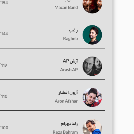
154 آهنگ
Macan Band
راغب
144 آهنگ
Ragheb
آرش AP
119 آهنگ
Arash AP
آرون افشار
110 آهنگ
Aron Afshar
رضا بهرام
100 آهنگ
Reza Bahram