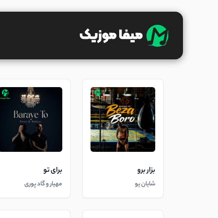
بزار برو
برای تو
شایان یو
مهیار و گاد پوری