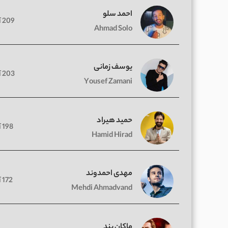
احمد سلو
209 آهنگ
Ahmad Solo
یوسف زمانی
203 آهنگ
Yousef Zamani
حمید هیراد
198 آهنگ
Hamid Hirad
مهدی احمدوند
172 آهنگ
Mehdi Ahmadvand
ماکان بند