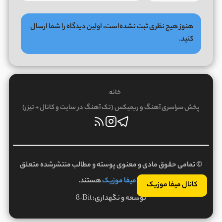
هنوز هیچ نظری ثبت نشده‌است، اولین دیدگاه را شما ارسال
کنید.
خانه
پخش سراسری آهنگ و ریمیکس (تک آهنگ در سایت و کانال + تیزر)
© تمامی حقوق مادی و معنوی پوسته و مطالب منتشرشده متعلق
به
میفا موزیک
هستند.
کانال میفا موزیک
توسعه و نگهداری:
8-Bit