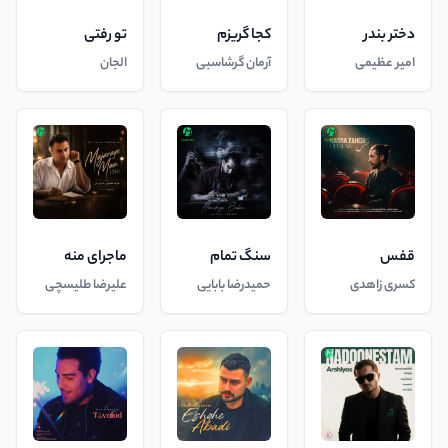
دختر بندر
کجا گریزم
تو رفتی
امیر عظیمی
آرمان گرشاسبی
الجان
قفس
سنگ تمام
ماجرای منه
کسری زاهدی
حمیدرضا بابایی
علیرضا طلیسچی