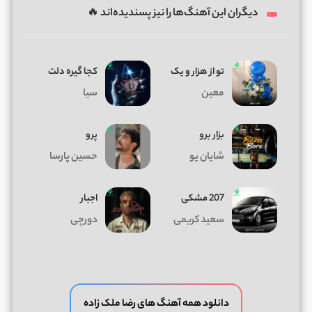
دیگران این آهنگ‌ها را نیز پسندیده‌اند 🔥
تو از هزار و یک
کجا گیره دلت
معین
سیا
بزار برو
پرو
شایان یو
حسین پارسا
207 مشکی
اجبار
سعید کریمی
دورچی
دانلود همه آهنگ های رضا ملک زاده